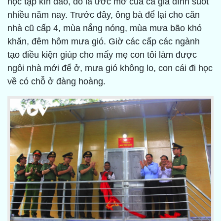
học tập kín đáo, đó là ước mơ của cả gia đình suốt
nhiều năm nay. Trước đây, ông bà để lại cho căn
nhà cũ cấp 4, mùa nắng nóng, mùa mưa bão khó
khăn, đêm hôm mưa gió. Giờ các cấp các ngành
tạo điều kiện giúp cho mấy mẹ con tôi làm được
ngôi nhà mới để ở, mưa gió không lo, con cái đi học
về có chỗ ở đàng hoàng.