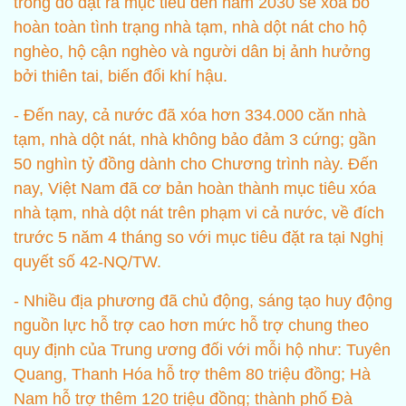
trong đó đặt ra mục tiêu đến năm 2030 sẽ xóa bỏ
hoàn toàn tình trạng nhà tạm, nhà dột nát cho hộ
nghèo, hộ cận nghèo và người dân bị ảnh hưởng
bởi thiên tai, biến đổi khí hậu.
- Đến nay, cả nước đã xóa hơn 334.000 căn nhà
tạm, nhà dột nát, nhà không bảo đảm 3 cứng; gần
50 nghìn tỷ đồng dành cho Chương trình này. Đến
nay, Việt Nam đã cơ bản hoàn thành mục tiêu xóa
nhà tạm, nhà dột nát trên phạm vi cả nước, về đích
trước 5 năm 4 tháng so với mục tiêu đặt ra tại Nghị
quyết số 42-NQ/TW.
- Nhiều địa phương đã chủ động, sáng tạo huy động
nguồn lực hỗ trợ cao hơn mức hỗ trợ chung theo
quy định của Trung ương đối với mỗi hộ như: Tuyên
Quang, Thanh Hóa hỗ trợ thêm 80 triệu đồng; Hà
Nam hỗ trợ thêm 120 triệu đồng; thành phố Đà