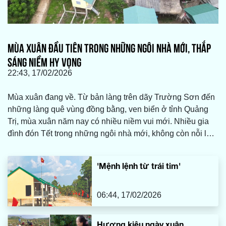
MÙA XUÂN ĐẦU TIÊN TRONG NHỮNG NGÔI NHÀ MỚI, THẮP
SÁNG NIỀM HY VỌNG
22:43, 17/02/2026
Mùa xuân đang về. Từ bản làng trên dãy Trường Sơn đến
những làng quê vùng đồng bằng, ven biển ở tỉnh Quảng
Trị, mùa xuân năm nay có nhiều niềm vui mới. Nhiều gia
đình đón Tết trong những ngôi nhà mới, không còn nỗi lo
nhà dột nát, sập đổ. Trước hiên nhà mới, hoa đang khoe
sắc, báo hiệu một mùa xuân ấm.
'Mệnh lệnh từ trái tim'
06:44, 17/02/2026
Hương kiệu ngày xuân