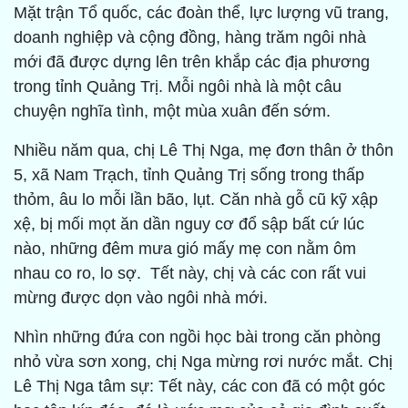
Mặt trận Tổ quốc, các đoàn thể, lực lượng vũ trang,
doanh nghiệp và cộng đồng, hàng trăm ngôi nhà
mới đã được dựng lên trên khắp các địa phương
trong tỉnh Quảng Trị. Mỗi ngôi nhà là một câu
chuyện nghĩa tình, một mùa xuân đến sớm.
Nhiều năm qua, chị Lê Thị Nga, mẹ đơn thân ở thôn
5, xã Nam Trạch, tỉnh Quảng Trị sống trong thấp
thỏm, âu lo mỗi lần bão, lụt. Căn nhà gỗ cũ kỹ xập
xệ, bị mối mọt ăn dần nguy cơ đổ sập bất cứ lúc
nào, những đêm mưa gió mấy mẹ con nằm ôm
nhau co ro, lo sợ. Tết này, chị và các con rất vui
mừng được dọn vào ngôi nhà mới.
Nhìn những đứa con ngồi học bài trong căn phòng
nhỏ vừa sơn xong, chị Nga mừng rơi nước mắt. Chị
Lê Thị Nga tâm sự: Tết này, các con đã có một góc