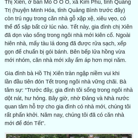
Thị Xiên, ở bản Mò O Ồ Ồ, xã Kim Phú, tỉnh Quảng
Trị (huyện Minh Hóa, tỉnh Quảng Bình trước đây)
còn trú ngụ trong căn nhà gỗ xập xệ, xiêu vẹo, có
thể đổ sập bất cứ lúc nào. Tết này, gia đình chị Xiên
đã dọn vào sống trong ngôi nhà mới kiên cố. Ngoài
hiên nhà, mấy tàu lá dong đã được rửa sạch, xếp
gọn để chuẩn bị gói bánh. Bên bếp lửa hồng vừa
mới nhóm, căn nhà mới xây ấm áp hơn mọi năm.
Gia đình bà Hồ Thị Xiên tràn ngập niềm vui khi
lần đầu tiên đón Tết trong ngôi nhà vững chãi. Bà
tâm sự: “Trước đây, gia đình tôi sống trong ngôi nhà
dột nát, hư hỏng. Bây giờ, nhờ Đảng và Nhà nước
quan tâm hỗ trợ cho gia đình có nhà mới, chúng tôi
rất phấn khởi. Năm nay, chúng tôi đã có căn nhà
mới để đón Tết”.