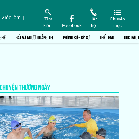
 Việc làm
|
Tìm
Liên
Chuyên
kiếm
Facebook
hệ
mục
GHỆ
ĐẤT VÀ NGƯỜI QUẢNG TRỊ
PHÓNG SỰ - KÝ SỰ
THỂ THAO
ĐỌC BÁO 
CHUYỆN THƯỜNG NGÀY