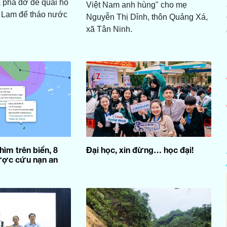
 phá dỡ đê quai hồ
Việt Nam anh hùng" cho mẹ
 Lam để tháo nước
Nguyễn Thị Dỉnh, thôn Quảng Xá,
xã Tân Ninh.
hìm trên biển, 8
Đại học, xin đừng… học đại!
ược cứu nạn an