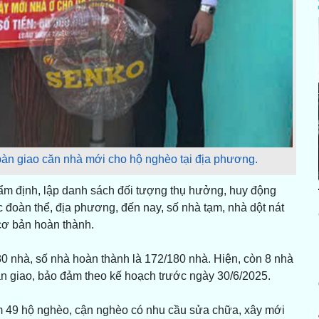
bàn giao căn nhà mới cho hộ nghèo tại địa phương.
thẩm định, lập danh sách đối tượng thụ hưởng, huy động
 đoàn thể, địa phương, đến nay, số nhà tạm, nhà dột nát
cơ bản hoàn thành.
80 nhà, số nhà hoàn thành là 172/180 nhà. Hiện, còn 8 nhà
 giao, bảo đảm theo kế hoạch trước ngày 30/6/2025.
m 49 hộ nghèo, cận nghèo có nhu cầu sửa chữa, xây mới