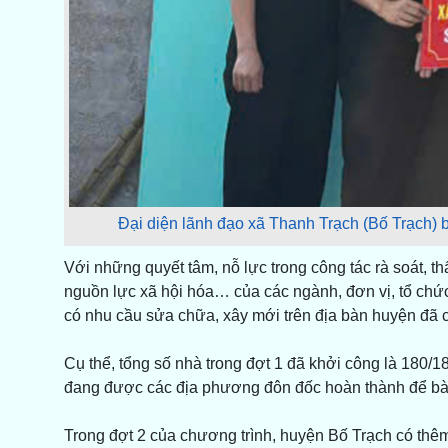
Đại diện lãnh đạo xã Thanh Trạch (Bố Trạch) 
Với những quyết tâm, nỗ lực trong công tác rà soát, 
nguồn lực xã hội hóa… của các ngành, đơn vị, tổ chức
có nhu cầu sửa chữa, xây mới trên địa bàn huyện đã 
Cụ thể, tổng số nhà trong đợt 1 đã khởi công là 180/1
đang được các địa phương đôn đốc hoàn thành để bàn
Trong đợt 2 của chương trình, huyện Bố Trạch có thê