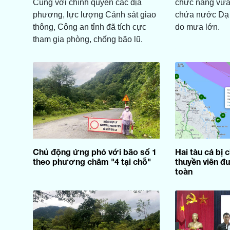
Cùng với chính quyền các địa
chức năng vừa
phương, lực lượng Cảnh sát giao
chứa nước Dạ
thông, Công an tỉnh đã tích cực
do mưa lớn.
tham gia phòng, chống bão lũ.
Chủ động ứng phó với bão số 1
Hai tàu cá bị c
theo phương châm "4 tại chỗ"
thuyền viên đ
toàn