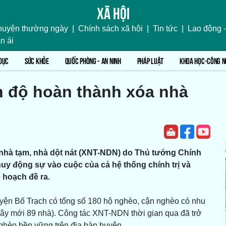
Xã hội
uyện thường ngày
|
Chính sách xã hội
|
Tin tức
|
Lao động -
n ái
DỤC
SỨC KHỎE
QUỐC PHÒNG - AN NINH
PHÁP LUẬT
KHOA HỌC-CÔNG N
n độ hoàn thành xóa nhà
nhà tạm, nhà dột nát (XNT-NDN) do Thủ tướng Chính
huy động sự vào cuộc của cả hệ thống chính trị và
 hoạch đề ra.
yện Bố Trạch có tổng số 180 hộ nghèo, cận nghèo có nhu
ây mới 89 nhà). Công tác XNT-NDN thời gian qua đã trở
nghèo bền vững trên địa bàn huyện.