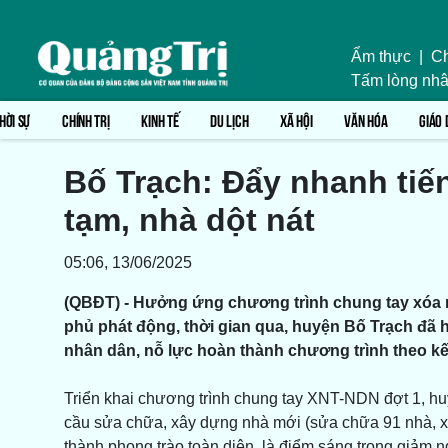
Ẩm thực
|
Ch
Tấm lòng nhâ
HỜI SỰ
CHÍNH TRỊ
KINH TẾ
DU LỊCH
XÃ HỘI
VĂN HÓA
GIÁO 
Bố Trạch: Đẩy nhanh tiế
tạm, nhà dột nát
05:06, 13/06/2025
(QBĐT) - Hưởng ứng chương trình chung tay xóa 
phủ phát động, thời gian qua, huyện Bố Trạch đã 
nhân dân, nỗ lực hoàn thành chương trình theo kế
Triển khai chương trình chung tay XNT-NDN đợt 1, hu
cầu sửa chữa, xây dựng nhà mới (sửa chữa 91 nhà, x
thành phong trào toàn diện, là điểm sáng trong giảm 