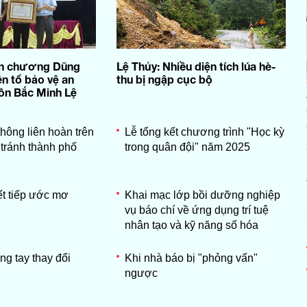
ân chương Dũng
Lệ Thủy: Nhiều diện tích lúa hè-
ên tổ bảo vệ an
thu bị ngập cục bộ
hôn Bắc Minh Lệ
thông liên hoàn trên
Lễ tổng kết chương trình "Học kỳ
tránh thành phố
trong quân đội" năm 2025
ết tiếp ước mơ
Khai mạc lớp bồi dưỡng nghiệp
vụ báo chí về ứng dụng trí tuệ
nhân tạo và kỹ năng số hóa
g tay thay đổi
Khi nhà báo bị "phỏng vấn"
ngược