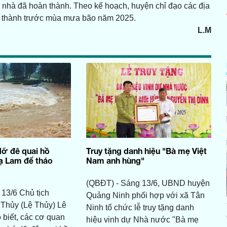
 nhà đã hoàn thành. Theo kế hoạch, huyện chỉ đạo các địa
àn thành trước mùa mưa bão năm 2025.
L.M
dỡ đê quai hồ
Truy tặng danh hiệu "Bà mẹ Việt
 Lam để tháo
Nam anh hùng"
(QBĐT) - Sáng 13/6, UBND huyện
13/6 Chủ tịch
Quảng Ninh phối hợp với xã Tân
Thủy (Lệ Thủy) Lê
Ninh tổ chức lễ truy tặng danh
biết, các cơ quan
hiệu vinh dự Nhà nước "Bà mẹ