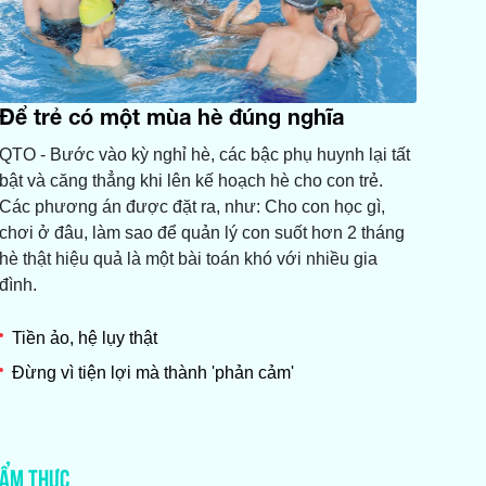
Để trẻ có một mùa hè đúng nghĩa
QTO - Bước vào kỳ nghỉ hè, các bậc phụ huynh lại tất
bật và căng thẳng khi lên kế hoạch hè cho con trẻ.
Các phương án được đặt ra, như: Cho con học gì,
chơi ở đâu, làm sao để quản lý con suốt hơn 2 tháng
hè thật hiệu quả là một bài toán khó với nhiều gia
đình.
Tiền ảo, hệ lụy thật
Đừng vì tiện lợi mà thành 'phản cảm'
ẨM THỰC