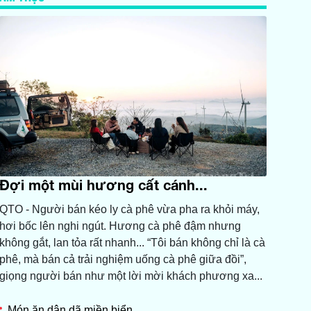
Đợi một mùi hương cất cánh...
QTO - Người bán kéo ly cà phê vừa pha ra khỏi máy,
hơi bốc lên nghi ngút. Hương cà phê đậm nhưng
không gắt, lan tỏa rất nhanh... “Tôi bán không chỉ là cà
phê, mà bán cả trải nghiệm uống cà phê giữa đồi”,
giọng người bán như một lời mời khách phương xa...
Món ăn dân dã miền biển