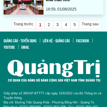
16:59, 01/08/2025
Trang trước
Trang sau
1
2
3
4
5
QUẢNG CÁO - TUYỂN DỤNG
LIÊN HỆ - QUẢNG CÁO
FACEBOOK
YOUTUBE
GMAIL
Giấy phép số 305/GP-BTTTT cấp ngày 15/6/2022 của Bộ Thông tin và
Truyền thông
Địa chỉ: Đường Trần Quang Khải - Phường Đồng Hới - Quảng Trị.
Điện thoại: (0232).3859489 - (0232).3821 698 - Fax: (0232).3841 403