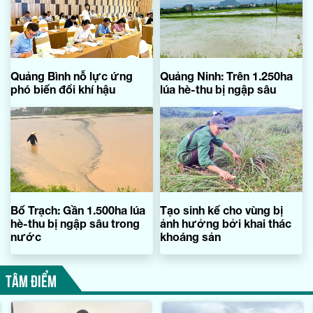
Quảng Bình nỗ lực ứng
Quảng Ninh: Trên 1.250ha
phó biến đổi khí hậu
lúa hè-thu bị ngập sâu
Bố Trạch: Gần 1.500ha lúa
Tạo sinh kế cho vùng bị
hè-thu bị ngập sâu trong
ảnh hưởng bởi khai thác
nước
khoáng sản
TÂM ĐIỂM