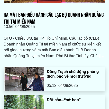
RA MẮT BAN ĐIỀU HÀNH CÂU LẠC BỘ DOANH NHÂN QUẢNG
TRỊ TẠI MIỀN NAM
10:56, 04/08/2025
QTO - Chiều 3/8, tại TP. Hồ Chí Minh, Câu lạc bộ (CLB)
Doanh nhân Quảng Trị tại miền Nam tổ chức sự kiện kết
nối giao thương và ra mắt Ban điều hành CLB Doanh
nhân Quảng Trị tại miền Nam. Phó Bí thư Tỉnh ủy, Chủ tịch
HĐND tỉnh Nguyễn Đăng Quang; Phó Chủ tịch UBND tỉnh
Lê Đức Tiến; đại diện lãnh đạo các sở, ban, ngành cùng
Đông Trạch chủ động phòng
đông đảo doanh nghiệp, doanh nhân Quảng Trị tại TP. Hồ
dịch, bảo vệ môi trường
Chí Minh và các tỉnh miền Nam tham dự.
05:12, 04/08/2025
Đất cằn...“nở hoa”