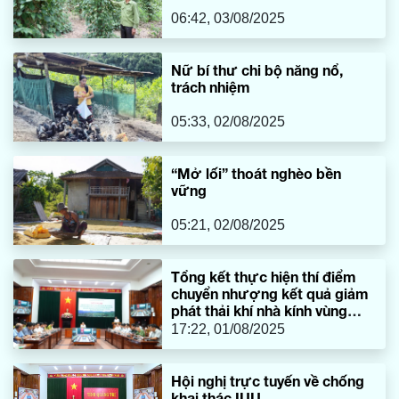
06:42, 03/08/2025
Nữ bí thư chi bộ năng nổ,
trách nhiệm
05:33, 02/08/2025
“Mở lối” thoát nghèo bền
vững
05:21, 02/08/2025
Tổng kết thực hiện thí điểm
chuyển nhượng kết quả giảm
phát thải khí nhà kính vùng
Bắc Trung Bộ
17:22, 01/08/2025
Hội nghị trực tuyến về chống
khai thác IUU