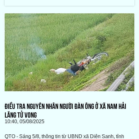
ĐIỀU TRA NGUYÊN NHÂN NGƯỜI ĐÀN ÔNG Ở XÃ NAM HẢI
LĂNG TỬ VONG
10:40, 05/08/2025
QTO - Sáng 5/8, thông tin từ UBND xã Diên Sanh, tỉnh