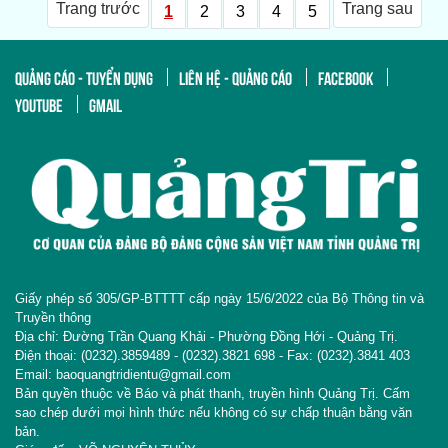
Trang trước
Trang sau
1
2
3
4
5
QUẢNG CÁO - TUYỂN DỤNG
LIÊN HỆ - QUẢNG CÁO
FACEBOOK
YOUTUBE
GMAIL
Giấy phép số 305/GP-BTTTT cấp ngày 15/6/2022 của Bộ Thông tin và
Truyền thông
Địa chỉ: Đường Trần Quang Khải - Phường Đồng Hới - Quảng Trị.
Điện thoại: (0232).3859489 - (0232).3821 698 - Fax: (0232).3841 403
Email: baoquangtridientu@gmail.com
Bản quyền thuộc về Báo và phát thanh, truyền hình Quảng Trị. Cấm
sao chép dưới mọi hình thức nếu không có sự chấp thuận bằng văn
bản.