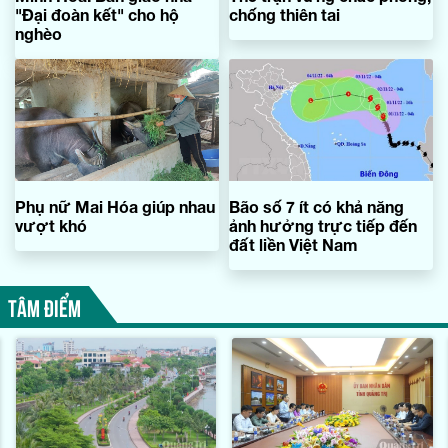
"Đại đoàn kết" cho hộ
chống thiên tai
nghèo
Phụ nữ Mai Hóa giúp nhau
Bão số 7 ít có khả năng
vượt khó
ảnh hưởng trực tiếp đến
đất liền Việt Nam
TÂM ĐIỂM