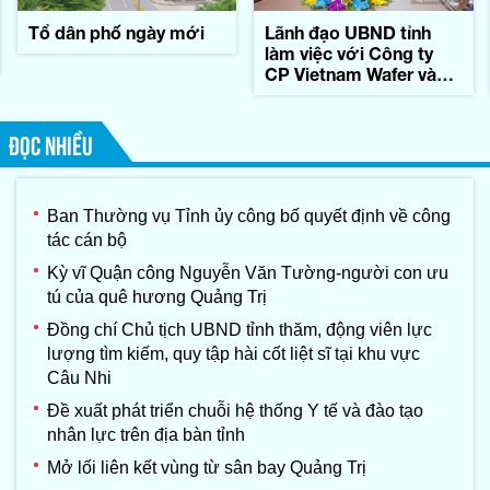
Tổ dân phố ngày mới
Lãnh đạo UBND tỉnh
làm việc với Công ty
CP Vietnam Wafer và
Tập đoàn Konematsu
Corporation (Nhật Bản)
ĐỌC NHIỀU
Ban Thường vụ Tỉnh ủy công bố quyết định về công
tác cán bộ
Kỳ vĩ Quận công Nguyễn Văn Tường-người con ưu
tú của quê hương Quảng Trị
Đồng chí Chủ tịch UBND tỉnh thăm, động viên lực
lượng tìm kiếm, quy tập hài cốt liệt sĩ tại khu vực
Câu Nhi
Đề xuất phát triển chuỗi hệ thống Y tế và đào tạo
nhân lực trên địa bàn tỉnh
Mở lối liên kết vùng từ sân bay Quảng Trị