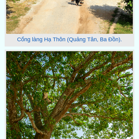
Cổng làng Hạ Thôn (Quảng Tân, Ba Đồn).