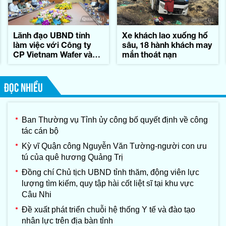
Lãnh đạo UBND tỉnh
Xe khách lao xuống hố
làm việc với Công ty
sâu, 18 hành khách may
CP Vietnam Wafer và
mắn thoát nạn
Tập đoàn Konematsu
Corporation (Nhật Bản)
ĐỌC NHIỀU
Ban Thường vụ Tỉnh ủy công bố quyết định về công
tác cán bộ
Kỳ vĩ Quận công Nguyễn Văn Tường-người con ưu
tú của quê hương Quảng Trị
Đồng chí Chủ tịch UBND tỉnh thăm, động viên lực
lượng tìm kiếm, quy tập hài cốt liệt sĩ tại khu vực
Câu Nhi
Đề xuất phát triển chuỗi hệ thống Y tế và đào tạo
nhân lực trên địa bàn tỉnh