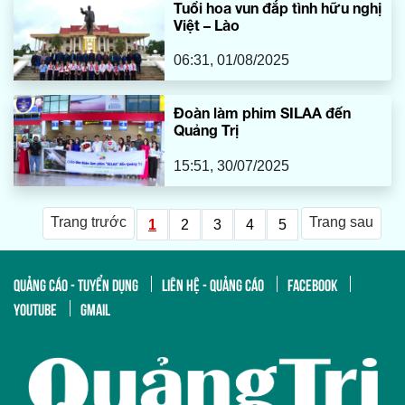
Tuổi hoa vun đắp tình hữu nghị
Việt – Lào
06:31, 01/08/2025
Đoàn làm phim SILAA đến
Quảng Trị
15:51, 30/07/2025
Trang trước
Trang sau
1
2
3
4
5
QUẢNG CÁO - TUYỂN DỤNG
LIÊN HỆ - QUẢNG CÁO
FACEBOOK
YOUTUBE
GMAIL