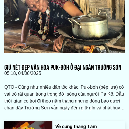
GIỮ NÉT ĐẸP VĂN HÓA PUK-BÓH Ở ĐẠI NGÀN TRƯỜNG SƠN
05:18, 04/08/2025
QTO - Cũng như nhiều dân tộc khác, Puk-bóh (bếp lửa) có
vai trò rất quan trọng trong đời sống của người Pa Kô. Dẫu
thời gian có trôi đi theo năm tháng nhưng đồng bào dưới
chân dãy Trường Sơn vẫn ngày đêm giữ gìn và phát huy
những nét đẹp đặc trưng của Puk-bóh như giữ lấy tình yêu
thương mà cha ông dày công vun đắp qua bao đời…
Về cùng tháng Tám