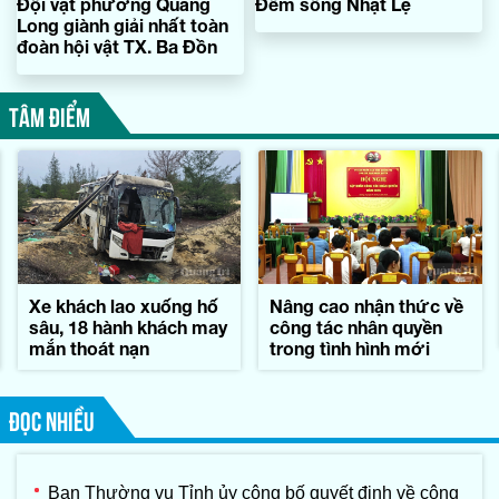
Đội vật phường Quảng
Đêm sông Nhật Lệ
Long giành giải nhất toàn
đoàn hội vật TX. Ba Đồn
TÂM ĐIỂM
Xe khách lao xuống hố
Nâng cao nhận thức về
sâu, 18 hành khách may
công tác nhân quyền
mắn thoát nạn
trong tình hình mới
ĐỌC NHIỀU
Ban Thường vụ Tỉnh ủy công bố quyết định về công