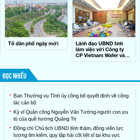
Tổ dân phố ngày mới
Lãnh đạo UBND tỉnh
làm việc với Công ty
CP Vietnam Wafer và
Tập đoàn Konematsu
Corporation (Nhật Bản)
ĐỌC NHIỀU
Ban Thường vụ Tỉnh ủy công bố quyết định về công
tác cán bộ
Kỳ vĩ Quận công Nguyễn Văn Tường-người con ưu
tú của quê hương Quảng Trị
Đồng chí Chủ tịch UBND tỉnh thăm, động viên lực
lượng tìm kiếm, quy tập hài cốt liệt sĩ tại khu vực