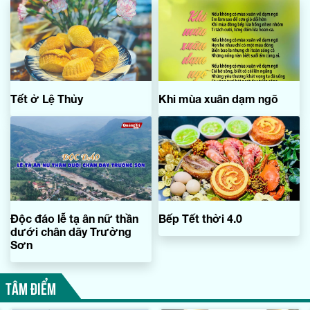
Tết ở Lệ Thủy
Khi mùa xuân dạm ngõ
Độc đáo lễ tạ ân nữ thần
Bếp Tết thời 4.0
dưới chân dãy Trường
Sơn
TÂM ĐIỂM