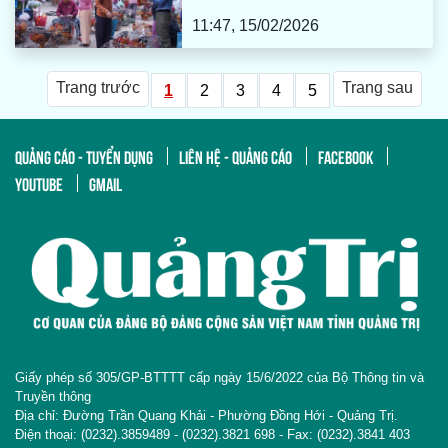
11:47, 15/02/2026
Trang trước
Trang sau
1
2
3
4
5
QUẢNG CÁO - TUYỂN DỤNG
LIÊN HỆ - QUẢNG CÁO
FACEBOOK
YOUTUBE
GMAIL
Giấy phép số 305/GP-BTTTT cấp ngày 15/6/2022 của Bộ Thông tin và
Truyền thông
Địa chỉ: Đường Trần Quang Khải - Phường Đồng Hới - Quảng Trị.
Điện thoại: (0232).3859489 - (0232).3821 698 - Fax: (0232).3841 403