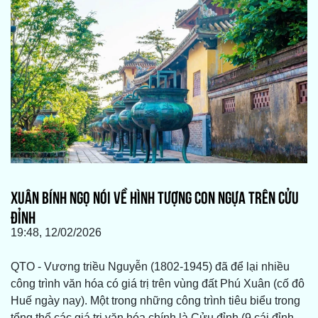
XUÂN BÍNH NGỌ NÓI VỀ HÌNH TƯỢNG CON NGỰA TRÊN CỬU
ĐỈNH
19:48, 12/02/2026
QTO - Vương triều Nguyễn (1802-1945) đã để lại nhiều
công trình văn hóa có giá trị trên vùng đất Phú Xuân (cố đô
Huế ngày nay). Một trong những công trình tiêu biểu trong
tổng thể các giá trị văn hóa chính là Cửu đỉnh (9 cái đỉnh