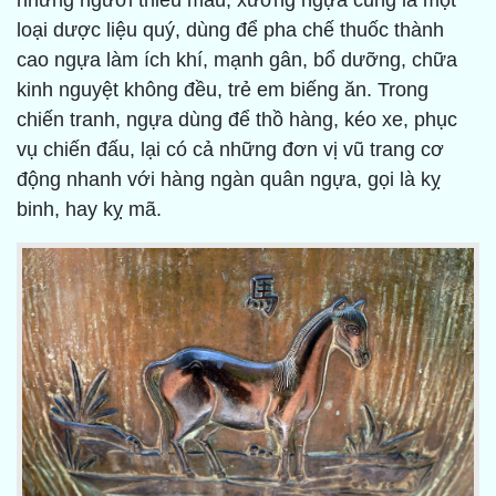
những người thiếu máu; xương ngựa cũng là một
loại dược liệu quý, dùng để pha chế thuốc thành
cao ngựa làm ích khí, mạnh gân, bổ dưỡng, chữa
kinh nguyệt không đều, trẻ em biếng ăn. Trong
chiến tranh, ngựa dùng để thồ hàng, kéo xe, phục
vụ chiến đấu, lại có cả những đơn vị vũ trang cơ
động nhanh với hàng ngàn quân ngựa, gọi là kỵ
binh, hay kỵ mã.