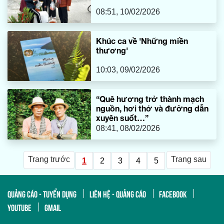
08:51, 10/02/2026
Khúc ca về 'Những miền
thương'
10:03, 09/02/2026
“Quê hương trở thành mạch
nguồn, hơi thở và đường dẫn
xuyên suốt…”
08:41, 08/02/2026
Trang trước
Trang sau
1
2
3
4
5
QUẢNG CÁO - TUYỂN DỤNG
LIÊN HỆ - QUẢNG CÁO
FACEBOOK
YOUTUBE
GMAIL