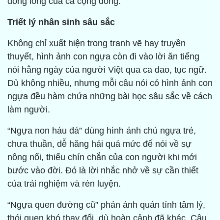
đồng lòng của cả cộng đồng.
Triết lý nhân sinh sâu sắc
Không chỉ xuất hiện trong tranh vẽ hay truyền
thuyết, hình ảnh con ngựa còn đi vào lời ăn tiếng
nói hằng ngày của người Việt qua ca dao, tục ngữ.
Dù không nhiều, nhưng mỗi câu nói có hình ảnh con
ngựa đều hàm chứa những bài học sâu sắc về cách
làm người.
“Ngựa non háu đá” dùng hình ảnh chú ngựa trẻ,
chưa thuần, dễ hăng hái quá mức để nói về sự
nông nổi, thiếu chín chắn của con người khi mới
bước vào đời. Đó là lời nhắc nhở về sự cần thiết
của trải nghiệm và rèn luyện.
“Ngựa quen đường cũ” phản ánh quán tính tâm lý,
thói quen khó thay đổi, dù hoàn cảnh đã khác. Câu