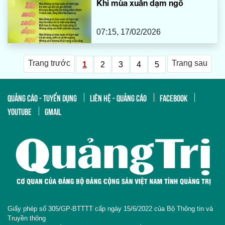
Khi mùa xuân dạm ngõ
07:15, 17/02/2026
Trang trước
Trang sau
1
2
3
4
5
QUẢNG CÁO - TUYỂN DỤNG
LIÊN HỆ - QUẢNG CÁO
FACEBOOK
YOUTUBE
GMAIL
Giấy phép số 305/GP-BTTTT cấp ngày 15/6/2022 của Bộ Thông tin và
Truyền thông