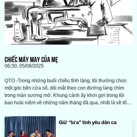
CHIẾC MÁY MAY CỦA MẸ
06:30, 05/08/2025
QTO -Trong những buổi chiều tĩnh lặng, tôi thường chọn
một góc bên cửa sổ, dõi mắt theo con đường làng chìm
trong màn sương mờ. Khung cảnh ấy khơi gợi trong tôi
bao hoài niệm về những năm tháng đã qua, nhất là về tổ
ấm bình dị nơi quê nhà, nơi có mẹ tôi vẫn luôn tảo tần,
lặng lẽ vun vén và chăm sóc cho cả gia đình. Và ở đó,
Giữ “lửa” tình yêu dân ca
giữa bao nhiêu vật dụng thân thuộc, tôi vẫn mãi nhớ về
chiếc máy may cũ kỹ của mẹ, một món đồ tưởng chừng đã