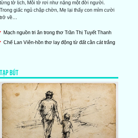
từng tờ lịch, Mỗi tờ rơi như nặng một đời người.
Trong giấc ngủ chập chờn, Mẹ lại thấy con mỉm cười
trở về…
Mạch nguồn tri ân trong thơ Trần Thị Tuyết Thanh
Chế Lan Viên-hồn thơ lay động từ đất cằn cát trắng
TẠP BÚT