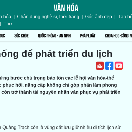
Văn hóa
n hóa
|
Chân dung nghệ sĩ, thời trang
|
Góc ảnh đẹp
|
Tạp bú
|
Thơ
DỤC
SỨC KHỎE
QUỐC PHÒNG - AN NINH
PHÁP LUẬT
KHOA HỌC-CÔNG N
hống để phát triển du lịch
ng bước chú trọng bảo tồn các lễ hội văn hóa-thể
ợc phục hồi, nâng cấp không chỉ góp phần làm phong
 còn trở thành tài nguyên nhân văn phục vụ phát triển
 Quảng Trạch còn là vùng đất lưu giữ nhiều di tích lịch sử