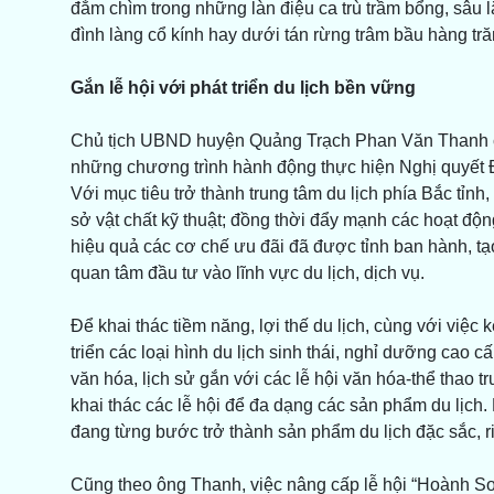
đắm chìm trong những làn điệu ca trù trầm bổng, sâu
đình làng cổ kính hay dưới tán rừng trâm bầu hàng t
Gắn lễ hội với phát triển du lịch bền vững
Chủ tịch UBND huyện Quảng Trạch Phan Văn Thanh cho b
những chương trình hành động thực hiện Nghị quyết 
Với mục tiêu trở thành trung tâm du lịch phía Bắc tỉn
sở vật chất kỹ thuật; đồng thời đẩy mạnh các hoạt động
hiệu quả các cơ chế ưu đãi đã được tỉnh ban hành, tạ
quan tâm đầu tư vào lĩnh vực du lịch, dịch vụ.
Để khai thác tiềm năng, lợi thế du lịch, cùng với việc
triển các loại hình du lịch sinh thái, nghỉ dưỡng cao c
văn hóa, lịch sử gắn với các lễ hội văn hóa-thể thao 
khai thác các lễ hội để đa dạng các sản phẩm du lịch.
đang từng bước trở thành sản phẩm du lịch đặc sắc, r
Cũng theo ông Thanh, việc nâng cấp lễ hội “Hoành S