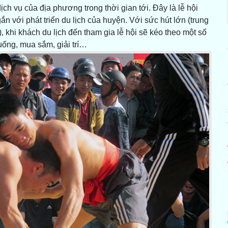
ch vụ của địa phương trong thời gian tới. Đây là lễ hội
n với phát triển du lịch của huyện. Với sức hút lớn (trung
, khi khách du lịch đến tham gia lễ hội sẽ kéo theo một số
 uống, mua sắm, giải trí…