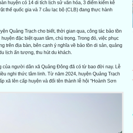
 bàn huyện có 14 di tích lịch sử văn hóa, 3 điểm kiểm kê
ật thể quốc gia và 7 câu lạc bộ (CLB) đang thực hành
ện Quảng Trạch cho biết, thời gian qua, công tác bảo tồn
c huyện đặc biệt quan tâm, chú trọng. Trong đó, việc phục
ng trên địa bàn, bên cạnh ý nghĩa về bảo tồn di sản, quảng
u lịch ấn tượng, thu hút du khách.
g của người dân xã Quảng Đông đã có từ bao đời nay. Lễ
nhiều nghi thức tâm linh. Từ năm 2024, huyện Quảng Trạch
p xã lên cấp huyện và đổi tên thành lễ hội “Hoành Sơn