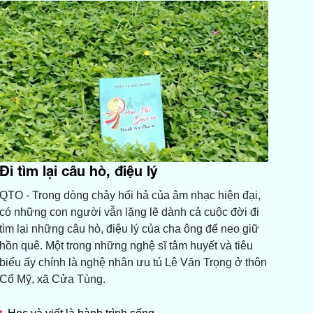
Đi tìm lại câu hò, điệu lý
QTO - Trong dòng chảy hối hả của âm nhạc hiện đại,
có những con người vẫn lặng lẽ dành cả cuộc đời đi
tìm lại những câu hò, điệu lý của cha ông để neo giữ
hồn quê. Một trong những nghệ sĩ tâm huyết và tiêu
biểu ấy chính là nghệ nhân ưu tú Lê Văn Trọng ở thôn
Cổ Mỹ, xã Cửa Tùng.