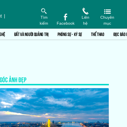
t
|
Tìm
Liên
Chuyên
kiếm
Facebook
hệ
mục
GHỆ
ĐẤT VÀ NGƯỜI QUẢNG TRỊ
PHÓNG SỰ - KÝ SỰ
THỂ THAO
ĐỌC BÁO 
GÓC ẢNH ĐẸP