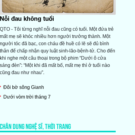
Nỗi đau không tuổi
QTO - Tôi từng nghĩ nỗi đau cũng có tuổi. Một đứa trẻ
mất mẹ sẽ khóc nhiều hơn người trưởng thành. Một
người tóc đã bạc, con cháu đề huề có lẽ sẽ đủ bình
thản để chấp nhận quy luật sinh-lão-bệnh-tử. Cho đến
khi nghe một câu thoại trong bộ phim “Dưới ô cửa
sáng đèn”: “Một khi đã mất bố, mất mẹ thì ở tuổi nào
cũng đau như nhau”.
Đôi bờ sông Gianh
Dưới vòm trời tháng 7
CHÂN DUNG NGHỆ SĨ, THỜI TRANG