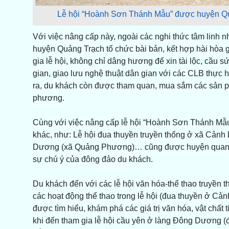
Lễ hội “Hoành Sơn Thánh Mẫu” được huyện Quả
Với việc nâng cấp này, ngoài các nghi thức tâm linh
huyện Quảng Trạch tổ chức bài bản, kết hợp hài hòa 
gia lễ hội, không chỉ dâng hương để xin tài lộc, cầu 
gian, giao lưu nghệ thuật dân gian với các CLB thực hà
ra, du khách còn được tham quan, mua sắm các sản 
phương.
Cùng với việc nâng cấp lễ hội “Hoành Sơn Thánh Mẫu”,
khác, như: Lễ hội đua thuyền truyền thống ở xã Cảnh
Dương (xã Quảng Phương)… cũng được huyện quan tâm,
sự chú ý của đông đảo du khách.
Du khách đến với các lễ hội văn hóa-thể thao truyền 
các hoạt động thể thao trong lễ hội (đua thuyền ở 
được tìm hiểu, khám phá các giá trị văn hóa, vật chấ
khi đến tham gia lễ hội cầu yên ở làng Đông Dương (