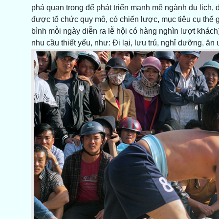
phá quan trọng để phát triển mạnh mẽ ngành du lịch, dị
được tổ chức quy mô, có chiến lược, mục tiêu cụ thể gắ
bình mỗi ngày diễn ra lễ hội có hàng nghìn lượt khách)
nhu cầu thiết yếu, như: Đi lại, lưu trú, nghỉ dưỡng, ăn