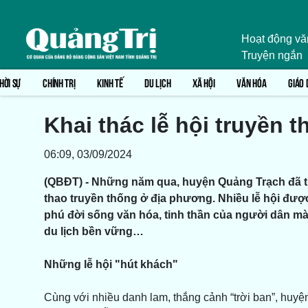
Hoạt động vă
Truyện ngắn
HỜI SỰ
CHÍNH TRỊ
KINH TẾ
DU LỊCH
XÃ HỘI
VĂN HÓA
GIÁO 
Khai thác lễ hội truyền t
06:09, 03/09/2024
(QBĐT) - Những năm qua, huyện Quảng Trạch đã từ
thao truyền thống ở địa phương. Nhiều lễ hội đư
phú đời sống văn hóa, tinh thần của người dân mà
du lịch bền vững…
Những lễ hội "hút khách"
Cùng với nhiều danh lam, thắng cảnh “trời ban”, huyện