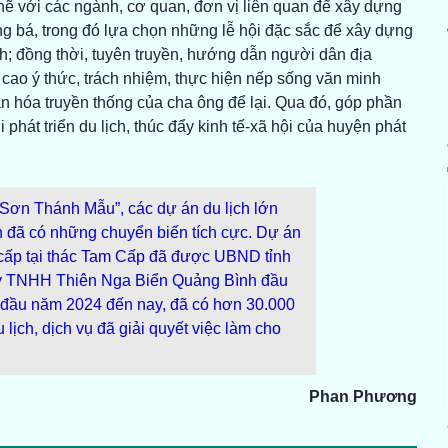
hẽ với các ngành, cơ quan, đơn vị liên quan để xây dựng
g bá, trong đó lựa chọn những lễ hội đặc sắc để xây dựng
h; đồng thời, tuyên truyền, hướng dẫn người dân địa
cao ý thức, trách nhiệm, thực hiện nếp sống văn minh
 văn hóa truyền thống của cha ông để lại. Qua đó, góp phần
i phát triển du lịch, thúc đẩy kinh tế-xã hội của huyện phát
 Sơn Thánh Mẫu”, các dự án du lịch lớn
 đã có những chuyển biến tích cực. Dự án
o cấp tại thác Tam Cấp đã được UBND tỉnh
ty TNHH Thiên Nga Biển Quảng Bình đầu
 đầu năm 2024 đến nay, đã có hơn 30.000
lịch, dịch vụ đã giải quyết việc làm cho
Phan Phương