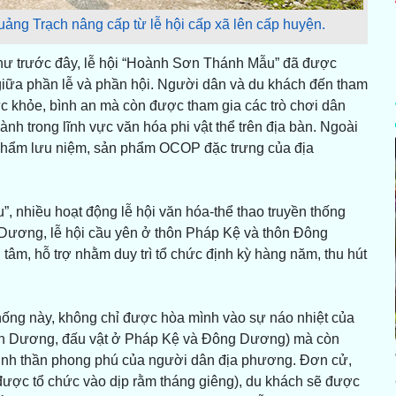
ng Trạch nâng cấp từ lễ hội cấp xã lên cấp huyện.
 như trước đây, lễ hội “Hoành Sơn Thánh Mẫu” đã được
giữa phần lễ và phần hội. Người dân và du khách đến tham
sức khỏe, bình an mà còn được tham gia các trò chơi dân
nh trong lĩnh vực văn hóa phi vật thể trên địa bàn. Ngoài
phẩm lưu niệm, sản phẩm OCOP đặc trưng của địa
 nhiều hoạt động lễ hội văn hóa-thể thao truyền thống
 Dương, lễ hội cầu yên ở thôn Pháp Kệ và thôn Đông
 hỗ trợ nhằm duy trì tổ chức định kỳ hàng năm, thu hút
thống này, không chỉ được hòa mình vào sự náo nhiệt của
Cảnh Dương, đấu vật ở Pháp Kệ và Đông Dương) mà còn
t tinh thần phong phú của người dân địa phương. Đơn cử,
được tổ chức vào dịp rằm tháng giêng), du khách sẽ được