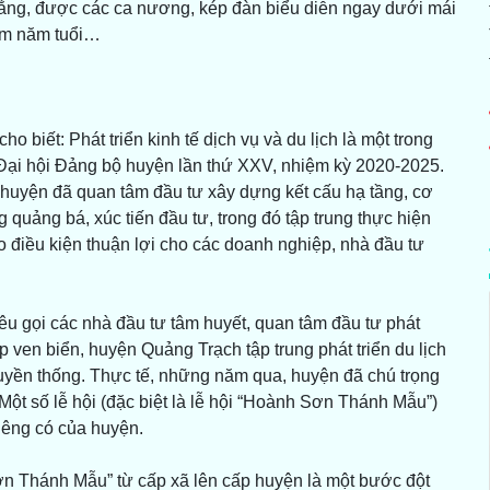
 lắng, được các ca nương, kép đàn biểu diễn ngay dưới mái
răm năm tuổi…
iết: Phát triển kinh tế dịch vụ và du lịch là một trong
Đại hội Đảng bộ huyện lần thứ XXV, nhiệm kỳ 2020-2025.
h, huyện đã quan tâm đầu tư xây dựng kết cấu hạ tầng, cơ
 quảng bá, xúc tiến đầu tư, trong đó tập trung thực hiện
o điều kiện thuận lợi cho các doanh nghiệp, nhà đầu tư
 kêu gọi các nhà đầu tư tâm huyết, quan tâm đầu tư phát
ấp ven biển, huyện Quảng Trạch tập trung phát triển du lịch
truyền thống. Thực tế, những năm qua, huyện đã chú trọng
 Một số lễ hội (đặc biệt là lễ hội “Hoành Sơn Thánh Mẫu”)
iêng có của huyện.
ơn Thánh Mẫu” từ cấp xã lên cấp huyện là một bước đột