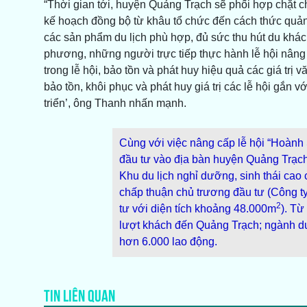
“Thời gian tới, huyện Quảng Trạch sẽ phối hợp chặt c
kế hoạch đồng bộ từ khâu tổ chức đến cách thức quản
các sản phẩm du lịch phù hợp, đủ sức thu hút du khác
phương, những người trực tiếp thực hành lễ hội nâng 
trong lễ hội, bảo tồn và phát huy hiệu quả các giá trị
bảo tồn, khôi phục và phát huy giá trị các lễ hội gắn vớ
triển’, ông Thanh nhấn mạnh.
Cùng với việc nâng cấp lễ hội “Hoành
đầu tư vào địa bàn huyện Quảng Trạch
Khu du lịch nghỉ dưỡng, sinh thái ca
chấp thuận chủ trương đầu tư (Công 
2
tư với diện tích khoảng 48.000m
). Từ
lượt khách đến Quảng Trạch; ngành du 
hơn 6.000 lao động.
TIN LIÊN QUAN