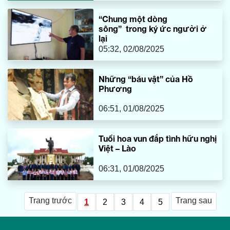
“Chung một dòng
sông” trong ký ức người ở
lại
05:32, 02/08/2025
Những “báu vật” của Hồ
Phương
06:51, 01/08/2025
Tuổi hoa vun đắp tình hữu nghị
Việt – Lào
06:31, 01/08/2025
Trang trước
Trang sau
1
2
3
4
5