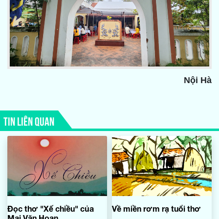
Nội Hà
TIN LIÊN QUAN
Đọc thơ "Xế chiều" của
Về miền rơm rạ tuổi thơ
Mai Văn Hoan