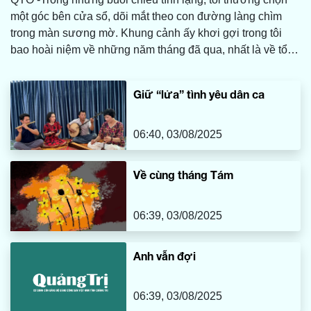
một góc bên cửa sổ, dõi mắt theo con đường làng chìm
trong màn sương mờ. Khung cảnh ấy khơi gợi trong tôi
bao hoài niệm về những năm tháng đã qua, nhất là về tổ
ấm bình dị nơi quê nhà, nơi có mẹ tôi vẫn luôn tảo tần,
lặng lẽ vun vén và chăm sóc cho cả gia đình. Và ở đó,
Giữ “lửa” tình yêu dân ca
giữa bao nhiêu vật dụng thân thuộc, tôi vẫn mãi nhớ về
chiếc máy may cũ kỹ của mẹ, một món đồ tưởng chừng đã
bị thời gian lãng quên.
06:40, 03/08/2025
Về cùng tháng Tám
06:39, 03/08/2025
Anh vẫn đợi
06:39, 03/08/2025