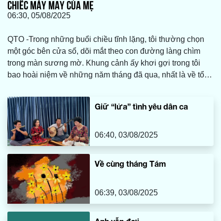
CHIẾC MÁY MAY CỦA MẸ
06:30, 05/08/2025
QTO -Trong những buổi chiều tĩnh lặng, tôi thường chọn
một góc bên cửa sổ, dõi mắt theo con đường làng chìm
trong màn sương mờ. Khung cảnh ấy khơi gợi trong tôi
bao hoài niệm về những năm tháng đã qua, nhất là về tổ
ấm bình dị nơi quê nhà, nơi có mẹ tôi vẫn luôn tảo tần,
lặng lẽ vun vén và chăm sóc cho cả gia đình. Và ở đó,
Giữ “lửa” tình yêu dân ca
giữa bao nhiêu vật dụng thân thuộc, tôi vẫn mãi nhớ về
chiếc máy may cũ kỹ của mẹ, một món đồ tưởng chừng đã
bị thời gian lãng quên.
06:40, 03/08/2025
Về cùng tháng Tám
06:39, 03/08/2025