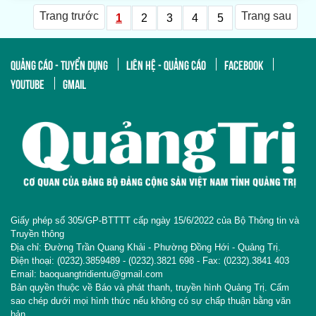
Trang trước
Trang sau
1
2
3
4
5
QUẢNG CÁO - TUYỂN DỤNG
LIÊN HỆ - QUẢNG CÁO
FACEBOOK
YOUTUBE
GMAIL
Giấy phép số 305/GP-BTTTT cấp ngày 15/6/2022 của Bộ Thông tin và
Truyền thông
Địa chỉ: Đường Trần Quang Khải - Phường Đồng Hới - Quảng Trị.
Điện thoại: (0232).3859489 - (0232).3821 698 - Fax: (0232).3841 403
Email: baoquangtridientu@gmail.com
Bản quyền thuộc về Báo và phát thanh, truyền hình Quảng Trị. Cấm
sao chép dưới mọi hình thức nếu không có sự chấp thuận bằng văn
bản.