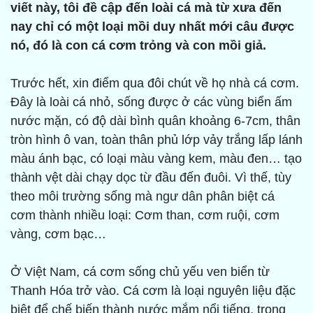
viết này, tôi đề cập đến loài cá mà từ xưa đến
nay chỉ có một loại mồi duy nhất mới câu được
nó, đó là con cá cơm trỏng và con mồi giả.
Trước hết, xin điểm qua đôi chút về họ nhà cá cơm.
Đây là loài cá nhỏ, sống được ở các vùng biển ấm
nước mặn, có độ dài bình quân khoảng 6-7cm, thân
tròn hình ô van, toàn thân phủ lớp vảy trắng lấp lánh
màu ánh bạc, có loại màu vàng kem, màu đen… tạo
thành vệt dài chạy dọc từ đầu đến đuôi. Vì thế, tùy
theo môi trường sống mà ngư dân phân biệt cá
cơm thành nhiều loại: Cơm than, cơm ruội, cơm
vàng, cơm bạc…
Ở Việt Nam, cá cơm sống chủ yếu ven biển từ
Thanh Hóa trở vào. Cá cơm là loại nguyên liệu đặc
biệt để chế biến thành nước mắm nổi tiếng, trong