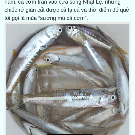
năm, cá cơm tràn vào cửa sông Nhật Lệ, những
chiếc rớ giàn cất được cả tạ cá và thời điểm đó quê
tôi gọi là mùa “sương mù cá cơm”.