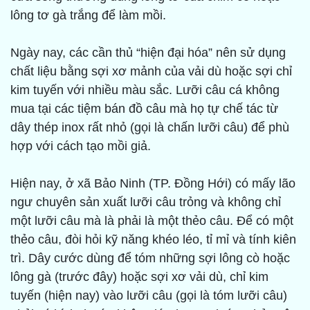
lông tơ gà trắng để làm mồi.
Ngày nay, các cần thủ “hiện đại hóa” nên sử dụng
chất liệu bằng sợi xơ mảnh của vải dù hoặc sợi chỉ
kim tuyến với nhiều màu sắc. Lưỡi câu cá không
mua tại các tiệm bán đồ câu mà họ tự chế tác từ
dây thép inox rất nhỏ (gọi là chấn lưỡi câu) để phù
hợp với cách tạo mồi giả.
Hiện nay, ở xã Bảo Ninh (TP. Đồng Hới) có mấy lão
ngư chuyên sản xuất lưỡi câu trỏng và không chỉ
một lưỡi câu mà là phải là một thẻo câu. Để có một
thẻo câu, đòi hỏi kỹ năng khéo léo, tỉ mỉ và tính kiên
trì. Dây cước dùng để tóm những sợi lông cò hoặc
lông gà (trước đây) hoặc sợi xơ vải dù, chỉ kim
tuyến (hiện nay) vào lưỡi câu (gọi là tóm lưỡi câu)