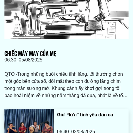
CHIẾC MÁY MAY CỦA MẸ
06:30, 05/08/2025
QTO -Trong những buổi chiều tĩnh lặng, tôi thường chọn
một góc bên cửa sổ, dõi mắt theo con đường làng chìm
trong màn sương mờ. Khung cảnh ấy khơi gợi trong tôi
bao hoài niệm về những năm tháng đã qua, nhất là về tổ
ấm bình dị nơi quê nhà, nơi có mẹ tôi vẫn luôn tảo tần,
lặng lẽ vun vén và chăm sóc cho cả gia đình. Và ở đó,
Giữ “lửa” tình yêu dân ca
giữa bao nhiêu vật dụng thân thuộc, tôi vẫn mãi nhớ về
chiếc máy may cũ kỹ của mẹ, một món đồ tưởng chừng đã
bị thời gian lãng quên.
06:40, 03/08/2025