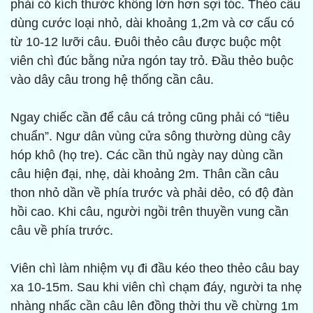
phải có kích thước không lớn hơn sợi tóc. Thẻo câu
dùng cước loại nhỏ, dài khoảng 1,2m và cơ cấu có
từ 10-12 lưỡi câu. Đuôi thẻo câu được buộc một
viên chì đúc bằng nửa ngón tay trỏ. Đầu thẻo buộc
vào dây câu trong hệ thống cần câu.
Ngay chiếc cần để câu cá trỏng cũng phải có “tiêu
chuẩn”. Ngư dân vùng cửa sông thường dùng cây
hóp khô (họ tre). Các cần thủ ngày nay dùng cần
câu hiện đại, nhẹ, dài khoảng 2m. Thân cần câu
thon nhỏ dần về phía trước và phải dẻo, có độ đàn
hồi cao. Khi câu, người ngồi trên thuyền vung cần
câu về phía trước.
Viên chì làm nhiệm vụ đi đầu kéo theo thẻo câu bay
xa 10-15m. Sau khi viên chì chạm đáy, người ta nhẹ
nhàng nhấc cần câu lên đồng thời thu về chừng 1m