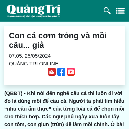
Con cá cơm trỏng và mồi
câu... giả
07:05, 25/05/2024
QUẢNG TRỊ ONLINE
(QBĐT) - Khi nói đến nghề câu cá thì luôn đi với
đó là dùng mồi để câu cá. Người ta phải tìm hiểu
“nhu cầu ẩm thực” của từng loài cá để chọn mồi
cho thích hợp. Các ngư phủ ngày xưa luôn lấy
con tôm, con giun (trùn) để làm mồi chính. Ở bài