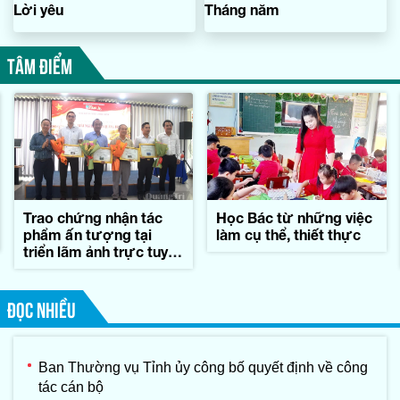
Lời yêu
Tháng năm
TÂM ĐIỂM
Trao chứng nhận tác
Học Bác từ những việc
phẩm ấn tượng tại
làm cụ thể, thiết thực
triển lãm ảnh trực tuyến
'Sáng mãi nghĩa tình
Quảng Trị'
ĐỌC NHIỀU
Ban Thường vụ Tỉnh ủy công bố quyết định về công
tác cán bộ