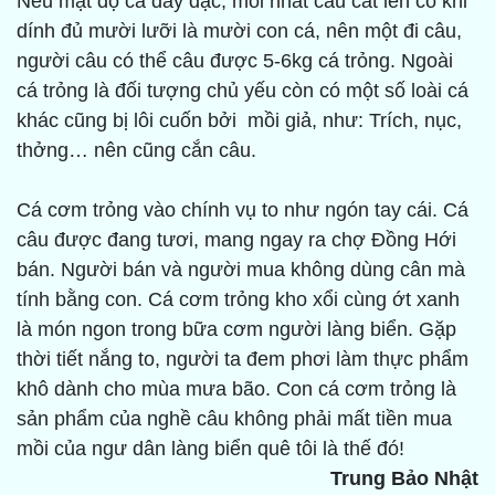
Nếu mật độ cá dày đặc, mỗi nhát câu cất lên có khi
dính đủ mười lưỡi là mười con cá, nên một đi câu,
người câu có thể câu được 5-6kg cá trỏng. Ngoài
cá trỏng là đối tượng chủ yếu còn có một số loài cá
khác cũng bị lôi cuốn bởi mồi giả, như: Trích, nục,
thởng… nên cũng cắn câu.
Cá cơm trỏng vào chính vụ to như ngón tay cái. Cá
câu được đang tươi, mang ngay ra chợ Đồng Hới
bán. Người bán và người mua không dùng cân mà
tính bằng con. Cá cơm trỏng kho xổi cùng ớt xanh
là món ngon trong bữa cơm người làng biển. Gặp
thời tiết nắng to, người ta đem phơi làm thực phẩm
khô dành cho mùa mưa bão. Con cá cơm trỏng là
sản phẩm của nghề câu không phải mất tiền mua
mồi của ngư dân làng biển quê tôi là thế đó!
Trung Bảo Nhật