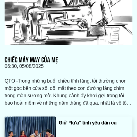
CHIẾC MÁY MAY CỦA MẸ
06:30, 05/08/2025
QTO -Trong những buổi chiều tĩnh lặng, tôi thường chọn
một góc bên cửa sổ, dõi mắt theo con đường làng chìm
trong màn sương mờ. Khung cảnh ấy khơi gợi trong tôi
bao hoài niệm về những năm tháng đã qua, nhất là về tổ
ấm bình dị nơi quê nhà, nơi có mẹ tôi vẫn luôn tảo tần,
lặng lẽ vun vén và chăm sóc cho cả gia đình. Và ở đó,
Giữ “lửa” tình yêu dân ca
giữa bao nhiêu vật dụng thân thuộc, tôi vẫn mãi nhớ về
chiếc máy may cũ kỹ của mẹ, một món đồ tưởng chừng đã