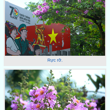
Rực rỡ.