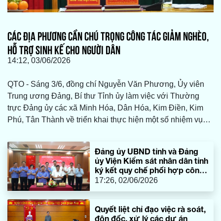
CÁC ĐỊA PHƯƠNG CẦN CHÚ TRỌNG CÔNG TÁC GIẢM NGHÈO,
HỖ TRỢ SINH KẾ CHO NGƯỜI DÂN
14:12, 03/06/2026
QTO - Sáng 3/6, đồng chí Nguyễn Văn Phương, Ủy viên
Trung ương Đảng, Bí thư Tỉnh ủy làm việc với Thường
trực Đảng ủy các xã Minh Hóa, Dân Hóa, Kim Điền, Kim
Phú, Tân Thành về triển khai thực hiện một số nhiệm vụ
trọng tâm năm 2026.
Đảng ủy UBND tỉnh và Đảng
ủy Viện Kiểm sát nhân dân tỉnh
ký kết quy chế phối hợp công
tác
17:26, 02/06/2026
Quyết liệt chỉ đạo việc rà soát,
đôn đốc, xử lý các dự án