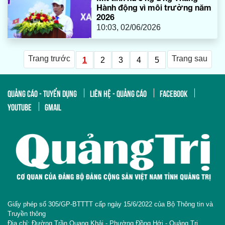
Hành động vì môi trường năm
2026
10:03, 02/06/2026
Trang trước
Trang sau
1
2
3
4
5
QUẢNG CÁO - TUYỂN DỤNG
LIÊN HỆ - QUẢNG CÁO
FACEBOOK
YOUTUBE
GMAIL
Giấy phép số 305/GP-BTTTT cấp ngày 15/6/2022 của Bộ Thông tin và
Truyền thông
Địa chỉ: Đường Trần Quang Khải - Phường Đồng Hới - Quảng Trị.