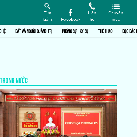
Tìm
Liên
Chuyên
kiếm
Facebook
hệ
mục
GHỆ
ĐẤT VÀ NGƯỜI QUẢNG TRỊ
PHÓNG SỰ - KÝ SỰ
THỂ THAO
ĐỌC BÁO 
TRONG NƯỚC