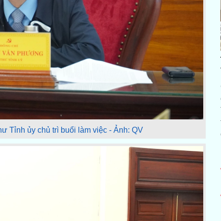
 Tỉnh ủy chủ trì buổi làm việc - Ảnh: QV