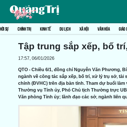
HỜI SỰ
CHÍNH TRỊ
KINH TẾ
DU LỊCH
XÃ HỘI
VĂN HÓA
GIÁO 
Tập trung sắp xếp, bố trí
17:57, 06/01/2026
QTO - Chiều 6/1, đồng chí Nguyễn Văn Phương, Bí 
ngành về công tác sắp xếp, bố trí, xử lý trụ sở, t
chính (ĐVHC) trên địa bàn tỉnh. Tham dự buổi làm
Thường vụ Tỉnh ủy, Phó Chủ tịch Thường trực UBN
Văn phòng Tỉnh ủy; lãnh đạo các sở, ngành liên q