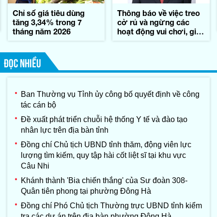
Chỉ số giá tiêu dùng
Thông báo về việc treo
tăng 3,34% trong 7
cờ rủ và ngừng các
tháng năm 2026
hoạt động vui chơi, giải
trí trong những ngày
Quốc tang đồng chí
Xay-xổm-phon Phôm-
ĐỌC NHIỀU
vi-hản, Chủ tịch Quốc
hội nước
CHDCND Lào
Ban Thường vụ Tỉnh ủy công bố quyết định về công
tác cán bộ
Đề xuất phát triển chuỗi hệ thống Y tế và đào tạo
nhân lực trên địa bàn tỉnh
Đồng chí Chủ tịch UBND tỉnh thăm, động viên lực
lượng tìm kiếm, quy tập hài cốt liệt sĩ tại khu vực
Câu Nhi
Khánh thành 'Bia chiến thắng' của Sư đoàn 308-
Quân tiên phong tại phường Đông Hà
Đồng chí Phó Chủ tịch Thường trực UBND tỉnh kiểm
tra các dự án trên địa bàn phường Đông Hà