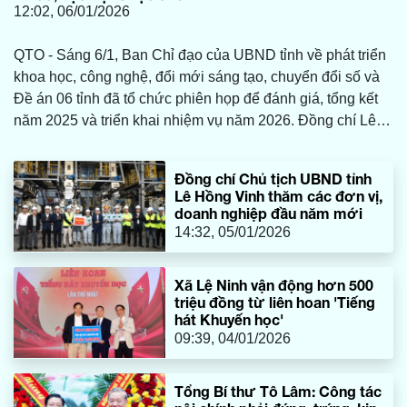
12:02, 06/01/2026
QTO - Sáng 6/1, Ban Chỉ đạo của UBND tỉnh về phát triển
khoa học, công nghệ, đổi mới sáng tạo, chuyển đổi số và
Đề án 06 tỉnh đã tổ chức phiên họp để đánh giá, tổng kết
năm 2025 và triển khai nhiệm vụ năm 2026. Đồng chí Lê
Hồng Vinh, Phó Bí thư Tỉnh ủy, Chủ tịch UBND tỉnh,
Trưởng ban chỉ đạo chủ trì phiên họp.
Đồng chí Chủ tịch UBND tỉnh
Lê Hồng Vinh thăm các đơn vị,
doanh nghiệp đầu năm mới
14:32, 05/01/2026
Xã Lệ Ninh vận động hơn 500
triệu đồng từ liên hoan 'Tiếng
hát Khuyến học'
09:39, 04/01/2026
Tổng Bí thư Tô Lâm: Công tác