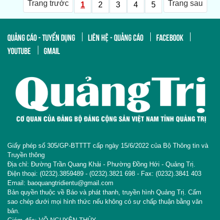
Trang trước
Trang sau
1
2
3
4
5
QUẢNG CÁO - TUYỂN DỤNG
LIÊN HỆ - QUẢNG CÁO
FACEBOOK
YOUTUBE
GMAIL
Giấy phép số 305/GP-BTTTT cấp ngày 15/6/2022 của Bộ Thông tin và
Truyền thông
Địa chỉ: Đường Trần Quang Khải - Phường Đồng Hới - Quảng Trị.
Điện thoại: (0232).3859489 - (0232).3821 698 - Fax: (0232).3841 403
Email: baoquangtridientu@gmail.com
Bản quyền thuộc về Báo và phát thanh, truyền hình Quảng Trị. Cấm
sao chép dưới mọi hình thức nếu không có sự chấp thuận bằng văn
bản.