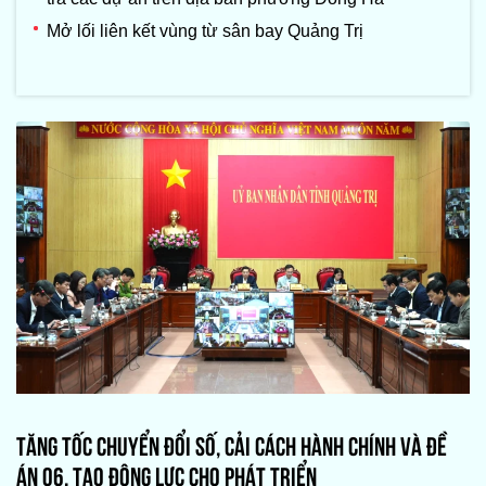
Mở lối liên kết vùng từ sân bay Quảng Trị
TĂNG TỐC CHUYỂN ĐỔI SỐ, CẢI CÁCH HÀNH CHÍNH VÀ ĐỀ
ÁN 06, TẠO ĐỘNG LỰC CHO PHÁT TRIỂN