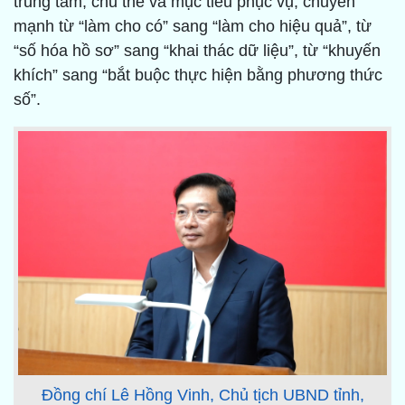
trung tâm, chủ thể và mục tiêu phục vụ; chuyển
mạnh từ “làm cho có” sang “làm cho hiệu quả”, từ
“số hóa hồ sơ” sang “khai thác dữ liệu”, từ “khuyến
khích” sang “bắt buộc thực hiện bằng phương thức
số”.
Đồng chí Lê Hồng Vinh, Chủ tịch UBND tỉnh,