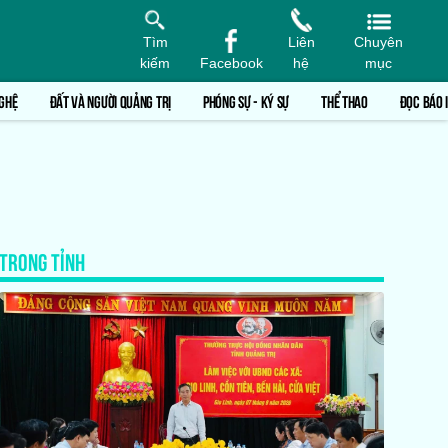
Tìm
Liên
Chuyên
kiếm
Facebook
hệ
mục
GHỆ
ĐẤT VÀ NGƯỜI QUẢNG TRỊ
PHÓNG SỰ - KÝ SỰ
THỂ THAO
ĐỌC BÁO 
TRONG TỈNH