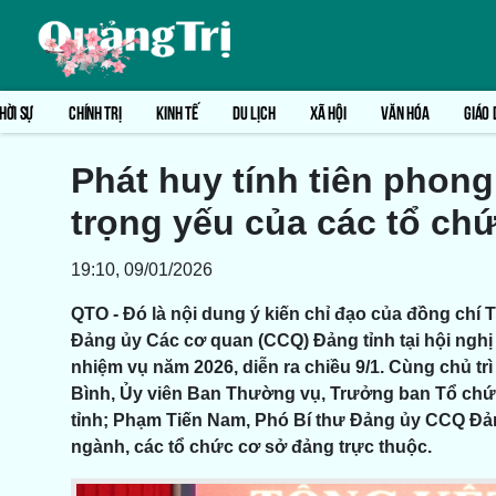
HỜI SỰ
CHÍNH TRỊ
KINH TẾ
DU LỊCH
XÃ HỘI
VĂN HÓA
GIÁO 
Phát huy tính tiên phong, 
trọng yếu của các tổ ch
19:10, 09/01/2026
QTO - Đó là nội dung ý kiến chỉ đạo của đồng chí 
Đảng ủy Các cơ quan (CCQ) Đảng tỉnh tại hội nghị
nhiệm vụ năm 2026, diễn ra chiều 9/1. Cùng chủ tr
Bình, Ủy viên Ban Thường vụ, Trưởng ban Tổ chứ
tỉnh; Phạm Tiến Nam, Phó Bí thư Đảng ủy CCQ Đảng
ngành, các tổ chức cơ sở đảng trực thuộc.