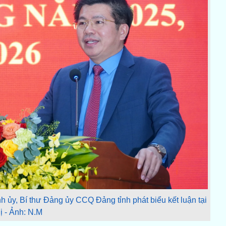
 ủy, Bí thư Đảng ủy CCQ Đảng tỉnh phát biểu kết luận tại
ị - Ảnh: N.M