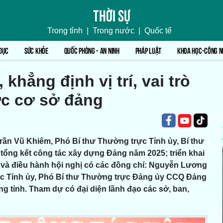
Thời sự
Trong tỉnh
|
Trong nước
|
Quốc tế
DỤC
SỨC KHỎE
QUỐC PHÒNG - AN NINH
PHÁP LUẬT
KHOA HỌC-CÔNG N
khẳng định vị trí, vai trò
ức cơ sở đảng
Trần Vũ Khiêm, Phó Bí thư Thường trực Tỉnh ủy, Bí thư
 tổng kết công tác xây dựng Đảng năm 2025; triển khai
ì và điều hành hội nghị có các đồng chí: Nguyễn Lương
c Tỉnh ủy, Phó Bí thư Thường trực Đảng ủy CCQ Đảng
 tỉnh. Tham dự có đại diện lãnh đạo các sở, ban,