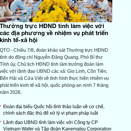
Thường trực HĐND tỉnh làm việc với
các địa phương về nhiệm vụ phát triển
kinh tế-xã hội
QTO - Chiều 7/8, đoàn khảo sát Thường trực HĐND
tỉnh do đồng chí Nguyễn Đăng Quang, Phó Bí thư
Tỉnh ủy, Chủ tịch HĐND tỉnh làm trưởng đoàn làm
việc với lãnh đạo UBND các xã: Gio Linh, Cồn Tiên,
Bến Hải và Cửa Việt về tình hình thực hiện nhiệm vụ
phát triển kinh tế-xã hội, quốc phòng-an ninh 7 tháng
năm 2026.
Đoàn đại biểu Quốc hội tỉnh thảo luận về cơ chế,
chính sách đặc thù để xử lý vi phạm pháp luật
Lãnh đạo UBND tỉnh làm việc với Công ty CP
Vietnam Wafer và Tập đoàn Kanematsu Corporation