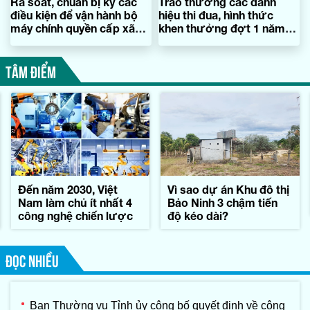
Rà soát, chuẩn bị kỹ các
Trao thưởng các danh
điều kiện để vận hành bộ
hiệu thi đua, hình thức
máy chính quyền cấp xã
khen thưởng đợt 1 năm
mới
2025
TÂM ĐIỂM
Đến năm 2030, Việt
Vì sao dự án Khu đô thị
Nam làm chủ ít nhất 4
Bảo Ninh 3 chậm tiến
công nghệ chiến lược
độ kéo dài?
ĐỌC NHIỀU
Ban Thường vụ Tỉnh ủy công bố quyết định về công