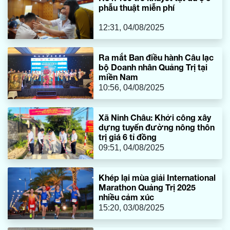
khẩu. Làm việc với đoàn có đại diện lãnh đạo Sở Ngoại
phẫu thuật miễn phí
vụ, các lực lượng chức năng tại CKQT Lao Bảo.
12:31, 04/08/2025
Ra mắt Ban điều hành Câu lạc
bộ Doanh nhân Quảng Trị tại
miền Nam
10:56, 04/08/2025
Xã Ninh Châu: Khởi công xây
dựng tuyến đường nông thôn
trị giá 6 tỉ đồng
09:51, 04/08/2025
Khép lại mùa giải International
Marathon Quảng Trị 2025
nhiều cảm xúc
15:20, 03/08/2025