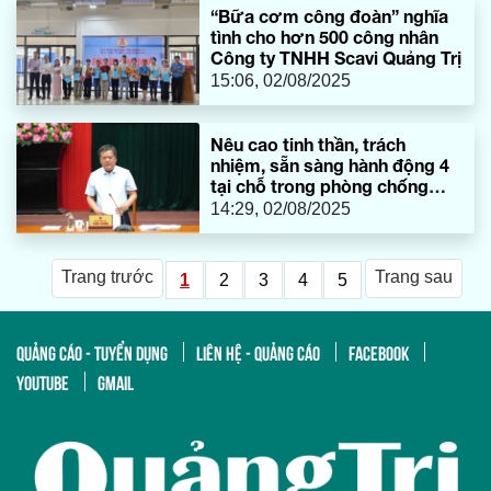
“Bữa cơm công đoàn” nghĩa
tình cho hơn 500 công nhân
Công ty TNHH Scavi Quảng Trị
15:06, 02/08/2025
Nêu cao tinh thần, trách
nhiệm, sẵn sàng hành động 4
tại chỗ trong phòng chống
thiên tai
14:29, 02/08/2025
Trang trước
Trang sau
1
2
3
4
5
QUẢNG CÁO - TUYỂN DỤNG
LIÊN HỆ - QUẢNG CÁO
FACEBOOK
YOUTUBE
GMAIL