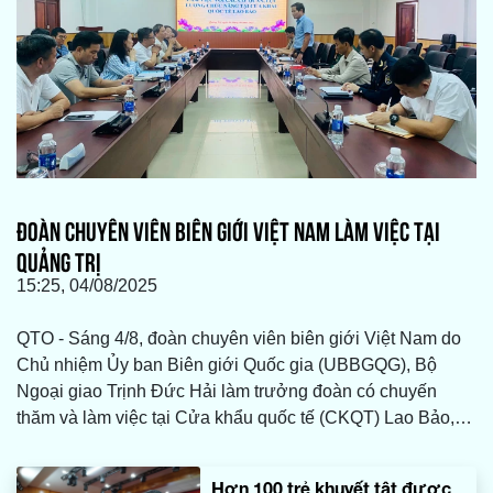
ĐOÀN CHUYÊN VIÊN BIÊN GIỚI VIỆT NAM LÀM VIỆC TẠI
QUẢNG TRỊ
15:25, 04/08/2025
QTO - Sáng 4/8, đoàn chuyên viên biên giới Việt Nam do
Chủ nhiệm Ủy ban Biên giới Quốc gia (UBBGQG), Bộ
Ngoại giao Trịnh Đức Hải làm trưởng đoàn có chuyến
thăm và làm việc tại Cửa khẩu quốc tế (CKQT) Lao Bảo,
tỉnh Quảng Trị, nhằm đánh giá thực trạng hoạt động, đề
xuất các giải pháp nhằm thúc đẩy phát triển khu vực cửa
Hơn 100 trẻ khuyết tật được