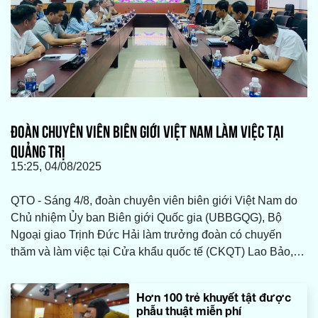
ĐOÀN CHUYÊN VIÊN BIÊN GIỚI VIỆT NAM LÀM VIỆC TẠI
QUẢNG TRỊ
15:25, 04/08/2025
QTO - Sáng 4/8, đoàn chuyên viên biên giới Việt Nam do
Chủ nhiệm Ủy ban Biên giới Quốc gia (UBBGQG), Bộ
Ngoại giao Trịnh Đức Hải làm trưởng đoàn có chuyến
thăm và làm việc tại Cửa khẩu quốc tế (CKQT) Lao Bảo,
tỉnh Quảng Trị, nhằm đánh giá thực trạng hoạt động, đề
xuất các giải pháp nhằm thúc đẩy phát triển khu vực cửa
Hơn 100 trẻ khuyết tật được
khẩu. Làm việc với đoàn có đại diện lãnh đạo Sở Ngoại
phẫu thuật miễn phí