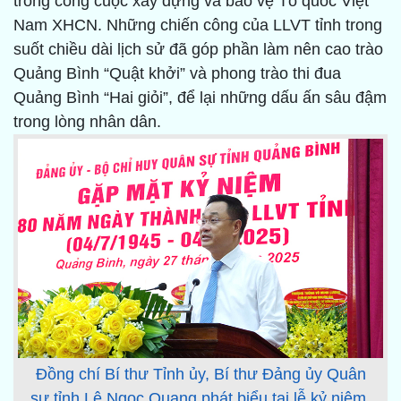
trong công cuộc xây dựng và bảo vệ Tổ quốc Việt
Nam XHCN. Những chiến công của LLVT tỉnh trong
suốt chiều dài lịch sử đã góp phần làm nên cao trào
Quảng Bình “Quật khởi” và phong trào thi đua
Quảng Bình “Hai giỏi”, để lại những dấu ấn sâu đậm
trong lòng nhân dân.
Đồng chí Bí thư Tỉnh ủy, Bí thư Đảng ủy Quân
sự tỉnh Lê Ngọc Quang phát biểu tại lễ kỷ niệm.