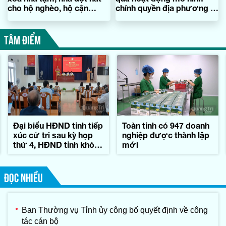
cho hộ nghèo, hộ cận
chính quyền địa phương 2
nghèo trước ngày 30/6
cấp
(đợt 1)
TÂM ĐIỂM
Đại biểu HĐND tỉnh tiếp
Toàn tỉnh có 947 doanh
xúc cử tri sau kỳ họp
nghiệp được thành lập
thứ 4, HĐND tỉnh khóa
mới
IX
ĐỌC NHIỀU
Ban Thường vụ Tỉnh ủy công bố quyết định về công
tác cán bộ