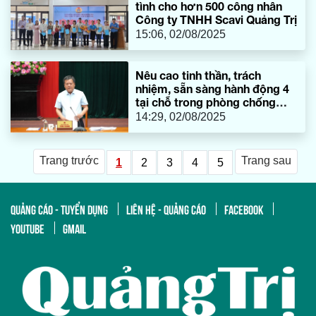
tình cho hơn 500 công nhân
Công ty TNHH Scavi Quảng Trị
15:06, 02/08/2025
Nêu cao tinh thần, trách
nhiệm, sẵn sàng hành động 4
tại chỗ trong phòng chống
thiên tai
14:29, 02/08/2025
Trang trước
Trang sau
1
2
3
4
5
QUẢNG CÁO - TUYỂN DỤNG
LIÊN HỆ - QUẢNG CÁO
FACEBOOK
YOUTUBE
GMAIL