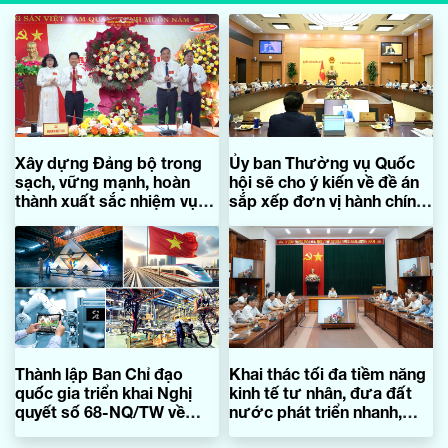
Xây dựng Đảng bộ trong
Ủy ban Thường vụ Quốc
sạch, vững mạnh, hoàn
hội sẽ cho ý kiến về đề án
thành xuất sắc nhiệm vụ
sắp xếp đơn vị hành chính
chính trị
cấp tỉnh
Thành lập Ban Chỉ đạo
Khai thác tối đa tiềm năng
quốc gia triển khai Nghị
kinh tế tư nhân, đưa đất
quyết số 68-NQ/TW về
nước phát triển nhanh,
phát triển kinh tế tư nhân
bền vững