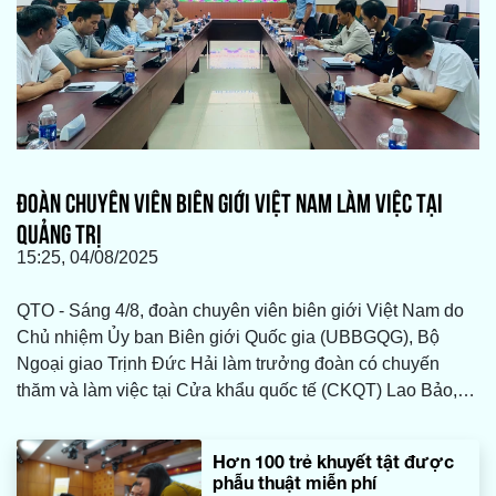
ĐOÀN CHUYÊN VIÊN BIÊN GIỚI VIỆT NAM LÀM VIỆC TẠI
QUẢNG TRỊ
15:25, 04/08/2025
QTO - Sáng 4/8, đoàn chuyên viên biên giới Việt Nam do
Chủ nhiệm Ủy ban Biên giới Quốc gia (UBBGQG), Bộ
Ngoại giao Trịnh Đức Hải làm trưởng đoàn có chuyến
thăm và làm việc tại Cửa khẩu quốc tế (CKQT) Lao Bảo,
tỉnh Quảng Trị, nhằm đánh giá thực trạng hoạt động, đề
xuất các giải pháp nhằm thúc đẩy phát triển khu vực cửa
Hơn 100 trẻ khuyết tật được
khẩu. Làm việc với đoàn có đại diện lãnh đạo Sở Ngoại
phẫu thuật miễn phí