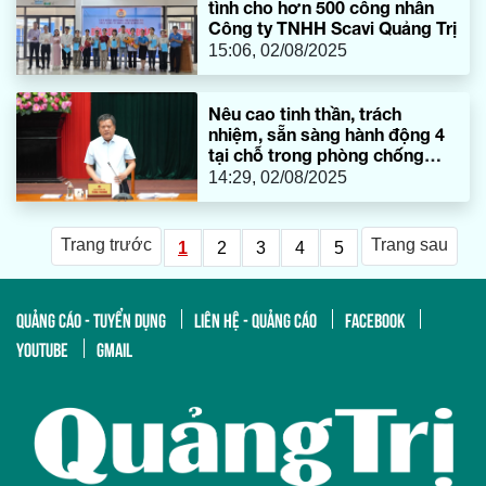
tình cho hơn 500 công nhân
Công ty TNHH Scavi Quảng Trị
15:06, 02/08/2025
Nêu cao tinh thần, trách
nhiệm, sẵn sàng hành động 4
tại chỗ trong phòng chống
thiên tai
14:29, 02/08/2025
Trang trước
Trang sau
1
2
3
4
5
QUẢNG CÁO - TUYỂN DỤNG
LIÊN HỆ - QUẢNG CÁO
FACEBOOK
YOUTUBE
GMAIL