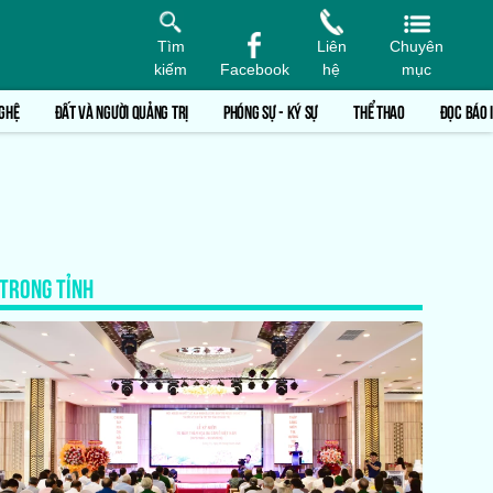
Tìm
Liên
Chuyên
kiếm
Facebook
hệ
mục
GHỆ
ĐẤT VÀ NGƯỜI QUẢNG TRỊ
PHÓNG SỰ - KÝ SỰ
THỂ THAO
ĐỌC BÁO 
TRONG TỈNH