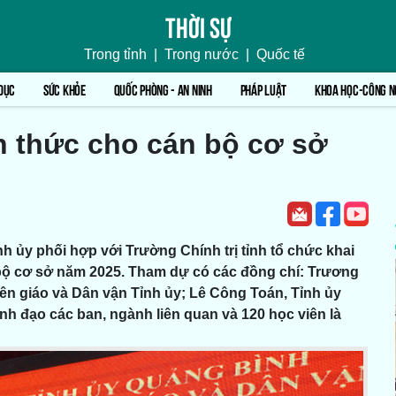
Thời sự
Trong tỉnh
|
Trong nước
|
Quốc tế
DỤC
SỨC KHỎE
QUỐC PHÒNG - AN NINH
PHÁP LUẬT
KHOA HỌC-CÔNG N
n thức cho cán bộ cơ sở
h ủy phối hợp với Trường Chính trị tỉnh tổ chức khai
 bộ cơ sở năm 2025. Tham dự có các đồng chí: Trương
n giáo và Dân vận Tỉnh ủy; Lê Công Toán, Tỉnh ủy
lãnh đạo các ban, ngành liên quan và 120 học viên là