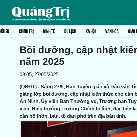
HỜI SỰ
CHÍNH TRỊ
KINH TẾ
DU LỊCH
XÃ HỘI
VĂN HÓA
GIÁO 
Bồi dưỡng, cập nhật kiế
năm 2025
09:05, 27/05/2025
(QBĐT) - Sáng 27/5, Ban Tuyên giáo và Dân vận Tỉn
giảng lớp bồi dưỡng, cập nhật kiến thức cho cán
An Ninh, Ủy viên Ban Thường vụ, Trưởng ban Tuyê
viên, Hiệu trưởng Trường Chính trị tỉnh; đại diện 
cán bộ thôn, bản, tổ dân phố trên địa bàn tỉnh.