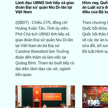
Lãnh đạo UBND tỉnh tiếp xã giao
Hôm nay, Quốc
đoàn Đại sứ quán Niu Di-lân tại
án Luật sửa đ
Việt Nam
điều của Bộ l
(QBĐT) - Chiều 27/5, đồng chí
Theo chương tr
Hoàng Xuân Tân, Tỉnh ủy viên,
Quốc hội khóa 
Phó Chủ tịch UBND tỉnh tiếp xã
Quốc hội thảo 
giao đoàn Đại sứ quán Niu Di-lân
về các dự án lu
tại Việt Nam do bà Đại sứ
sửa đổi, bổ su
Caroline Beresford làm Trưởng
Bộ luật Hình s
đoàn đến thăm và làm việc tại
Quảng Bình. Tham dự buổi tiếp có
đại diện lãnh đạo các sở, ngành
liên quan.