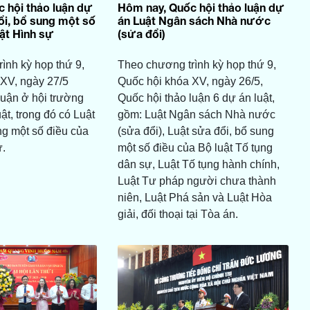
 hội thảo luận dự
Hôm nay, Quốc hội thảo luận dự
ổi, bổ sung một số
án Luật Ngân sách Nhà nước
uật Hình sự
(sửa đổi)
ình kỳ họp thứ 9,
Theo chương trình kỳ họp thứ 9,
XV, ngày 27/5
Quốc hội khóa XV, ngày 26/5,
luận ở hội trường
Quốc hội thảo luận 6 dự án luật,
ật, trong đó có Luật
gồm: Luật Ngân sách Nhà nước
ng một số điều của
(sửa đổi), Luật sửa đổi, bổ sung
ự.
một số điều của Bộ luật Tố tụng
dân sự, Luật Tố tụng hành chính,
Luật Tư pháp người chưa thành
niên, Luật Phá sản và Luật Hòa
giải, đối thoại tại Tòa án.