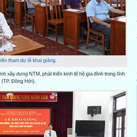
iên tham dự lễ khai giảng.
h xây dựng NTM, phát triển kinh tế hộ gia đình trong lĩnh
h (TP. Đồng Hới).