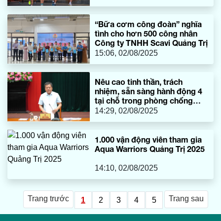
“Bữa cơm công đoàn” nghĩa
tình cho hơn 500 công nhân
Công ty TNHH Scavi Quảng Trị
15:06, 02/08/2025
Nêu cao tinh thần, trách
nhiệm, sẵn sàng hành động 4
tại chỗ trong phòng chống
thiên tai
14:29, 02/08/2025
1.000 vận động viên tham gia
Aqua Warriors Quảng Trị 2025
14:10, 02/08/2025
Trang trước
Trang sau
1
2
3
4
5