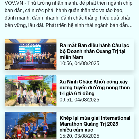
VOV.VN - Thủ tướng nhấn mạnh, để phát triển ngành chíp
bán dẫn, cả nước phải hành quân thần tốc và táo bạo,
đánh mạnh, đánh nhanh, đánh chắc thắng, hiệu quả phải
bền vững, lâu dài. Phát triển hệ sinh thái ngành bán dẫn
bao trùm, toàn diện, đồng bộ, thực chất, hiệu quả, chậm
nhất đến 2027 thiết kế, chế tạo, kiểm thử được một số chíp
Ra mắt Ban điều hành Câu lạc
bán dẫn.
bộ Doanh nhân Quảng Trị tại
miền Nam
10:56, 04/08/2025
Xã Ninh Châu: Khởi công xây
dựng tuyến đường nông thôn
trị giá 6 tỉ đồng
09:51, 04/08/2025
Khép lại mùa giải International
Marathon Quảng Trị 2025
nhiều cảm xúc
15:20, 03/08/2025