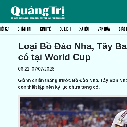
HỜI SỰ
CHÍNH TRỊ
KINH TẾ
DU LỊCH
XÃ HỘI
VĂN HÓA
GIÁO 
Loại Bồ Đào Nha, Tây Ba
có tại World Cup
06:21, 07/07/2026
Giành chiến thắng trước Bồ Đào Nha, Tây Ban Nha
còn thiết lập nên kỷ lục chưa từng có.