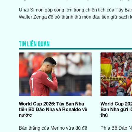
Unai Simon góp công lớn trong chiến tích của Tây Ban
Walter Zenga để trở thành thủ môn đầu tiên giữ sạch lướ
TIN LIÊN QUAN
World Cup 2026: Tây Ban Nha
World Cup 202
tiễn Bồ Đào Nha và Ronaldo về
Ban Nha gửi l
nước
thủ
Bàn thắng của Merino vừa đủ để
Phía Bồ Đào Nh