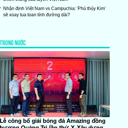
Nhận định Việt Nam vs Campuchia: 'Phù thủy Kim'
sẽ xoay tua toan tính đường dài?
TRONG NƯỚC
Lễ công bố giải bóng đá Amazing đồng
hương Quảng Trị lần thứ X-Xây dựng