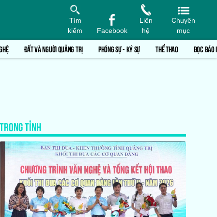
Tìm
Liên
Chuyên
kiếm
Facebook
hệ
mục
GHỆ
ĐẤT VÀ NGƯỜI QUẢNG TRỊ
PHÓNG SỰ - KÝ SỰ
THỂ THAO
ĐỌC BÁO 
TRONG TỈNH