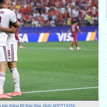
ng trận thắng Bồ Đào Nha. (Ảnh: AFP/TTXVN)