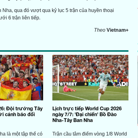
 Nha, qua đó vượt qua kỷ lục 5 trận của huyền thoại
i 6 trận liên tiếp.
Theo
Vietnam+
6: Đội trưởng Tây
Lịch trực tiếp World Cup 2026
ời cảnh báo đối
ngày 7/7: 'Đại chiến' Bồ Đào
Nha-Tây Ban Nha
a là một tập thể có
Trận cầu tâm điểm vòng 1/8 World