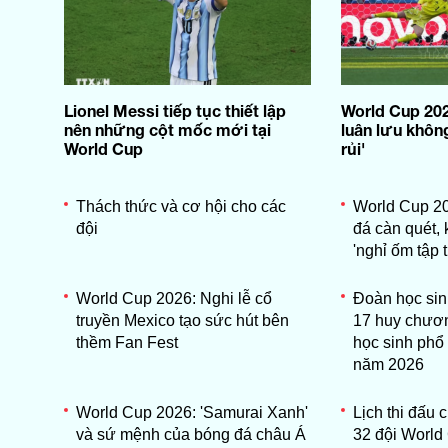
Lionel Messi tiếp tục thiết lập
World Cup 2026
nên những cột mốc mới tại
luân lưu không
World Cup
rủi'
Thách thức và cơ hội cho các
World Cup 20
đội
đá càn quét, 
'nghỉ ốm tập t
World Cup 2026: Nghi lễ cổ
Đoàn học sin
truyền Mexico tạo sức hút bên
17 huy chương
thềm Fan Fest
học sinh phổ
năm 2026
World Cup 2026: 'Samurai Xanh'
Lịch thi đấu c
và sứ mệnh của bóng đá châu Á
32 đội World