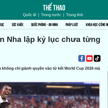
Thể thao
Quốc tế
|
Trong nước
|
Trong tỉnh
DỤC
SỨC KHỎE
QUỐC PHÒNG - AN NINH
PHÁP LUẬT
KHOA HỌC-CÔNG N
n Nha lập kỷ lục chưa từng
 không chỉ giành quyền vào tứ kết World Cup 2026 mà