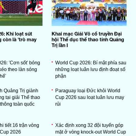
: Khi loạt sút
Khai mạc Giải Võ cổ truyền Đại
 còn là 'trò may
hội Thể dục thể thao tỉnh Quảng
Trị lần I
26: 'Cơn sốt' bóng
World Cup 2026: Bí mật phía sau
kéo theo làn sóng
những loạt luân lưu định đoạt số
hể'
phận
h Quảng Trị giành
Paraguay loại Đức khỏi World
 tại giải Thể thao
Cup 2026 sau loạt luân lưu may
 thông toàn quốc
rủi
hi tiết 16 trận vòng
Xác định xong 32 đội tuyển góp
 Cup 2026
mặt ở vòng knock-out World Cup