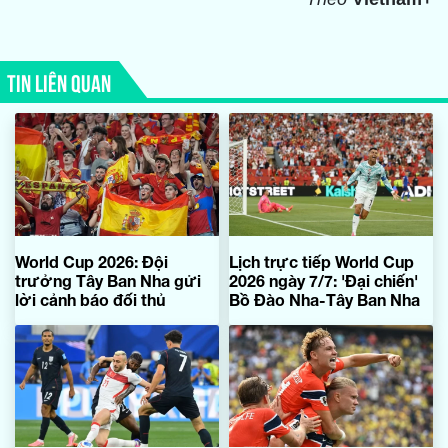
TIN LIÊN QUAN
World Cup 2026: Đội
Lịch trực tiếp World Cup
trưởng Tây Ban Nha gửi
2026 ngày 7/7: 'Đại chiến'
lời cảnh báo đối thủ
Bồ Đào Nha-Tây Ban Nha