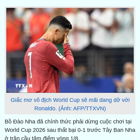
Giấc mơ vô địch World Cup sẽ mãi dang dở với
Ronaldo. (Ảnh: AFP/TTXVN)
Bồ Đào Nha đã chính thức phải dừng cuộc chơi tại
World Cup 2026 sau thất bại 0-1 trước Tây Ban Nha
ở trận cầu tâm điểm vòng 1/8.