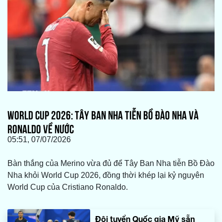
WORLD CUP 2026: TÂY BAN NHA TIỄN BỒ ĐÀO NHA VÀ
RONALDO VỀ NƯỚC
05:51, 07/07/2026
Bàn thắng của Merino vừa đủ để Tây Ban Nha tiễn Bồ Đào
Nha khỏi World Cup 2026, đồng thời khép lại kỷ nguyên
World Cup của Cristiano Ronaldo.
Đội tuyển Quốc gia Mỹ sẵn