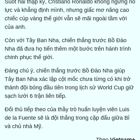
Suốt hai thập kỷ, Cristiano Ronaldo không ngừng nỗ
lực và khẳng định mình, nhưng giấc mơ nâng cao
chiếc cúp vàng thế giới vẫn sẽ mãi ngoài tầm với
của anh.
Còn với Tây Ban Nha, chiến thắng trước Bồ Đào
Nha đã đưa họ tiến thêm một bước trên hành trình
chinh phục thế giới.
Đáng chú ý, chiến thắng trước Bồ Đào Nha giúp
Tây Ban Nha xác lập cột mốc chưa từng có khi trở
thành đội bóng đầu tiên trong lịch sử World Cup giữ
sạch lưới 6 trận liên tiếp.
Đối thủ tiếp theo của thầy trò huấn luyện viên Luis
de la Fuente sẽ là đội thắng trong cặp đấu giữa Bỉ
và chủ nhà Mỹ.
Theo
Vietnam+