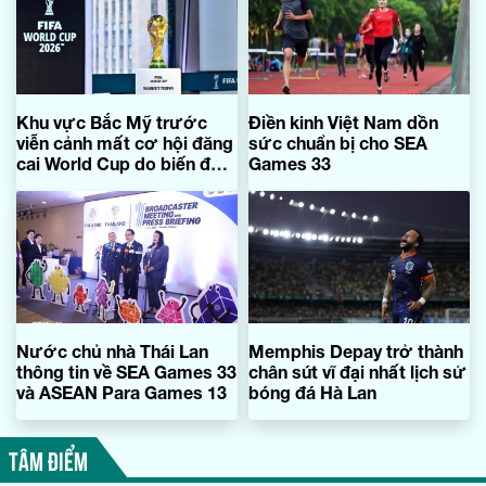
Khu vực Bắc Mỹ trước
Điền kinh Việt Nam dồn
viễn cảnh mất cơ hội đăng
sức chuẩn bị cho SEA
cai World Cup do biến đổi
Games 33
khí hậu
Nước chủ nhà Thái Lan
Memphis Depay trở thành
thông tin về SEA Games 33
chân sút vĩ đại nhất lịch sử
và ASEAN Para Games 13
bóng đá Hà Lan
TÂM ĐIỂM