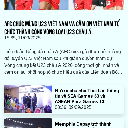
AFC CHÚC MỪNG U23 VIỆT NAM VÀ CẢM ƠN VIỆT NAM TỔ
CHỨC THÀNH CÔNG VÒNG LOẠI U23 CHÂU Á
15:35, 11/09/2025
Liên đoàn Bóng đá châu Á (AFC) vừa gửi thư chúc mừng
đội tuyển U23 Việt Nam sau khi giành quyền tham dự
Vòng chung kết U23 châu Á 2026, đồng thời ghi nhận và
cảm ơn sự phối hợp tổ chức hiệu quả của Liên đoàn Bóng
đá Việt Nam và địa phương chủ nhà Phú Thọ.
Nước chủ nhà Thái Lan thông
tin về SEA Games 33 và
ASEAN Para Games 13
08:36, 09/09/2025
Memphis Depay trở thành