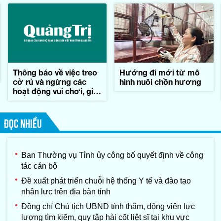
Thông báo về việc treo
Hướng đi mới từ mô
cờ rủ và ngừng các
hình nuôi chồn hương
hoạt động vui chơi, giải
trí trong những ngày
Quốc tang đồng chí
Xay-xổm-phon Phôm-
ĐỌC NHIỀU
vi-hản, Chủ tịch Quốc
hội nước
CHDCND Lào
Ban Thường vụ Tỉnh ủy công bố quyết định về công
tác cán bộ
Đề xuất phát triển chuỗi hệ thống Y tế và đào tạo
nhân lực trên địa bàn tỉnh
Đồng chí Chủ tịch UBND tỉnh thăm, động viên lực
lượng tìm kiếm, quy tập hài cốt liệt sĩ tại khu vực