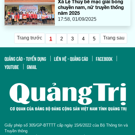
Xã Lệ Thủy bế mạc giải bóng
chuyền nam, nữ truyền thống
năm 2025
17:58, 01/09/2025
Trang trước
Trang sau
1
2
3
4
5
QUẢNG CÁO - TUYỂN DỤNG
LIÊN HỆ - QUẢNG CÁO
FACEBOOK
YOUTUBE
GMAIL
Giấy phép số 305/GP-BTTTT cấp ngày 15/6/2022 của Bộ Thông tin và
Truyền thông