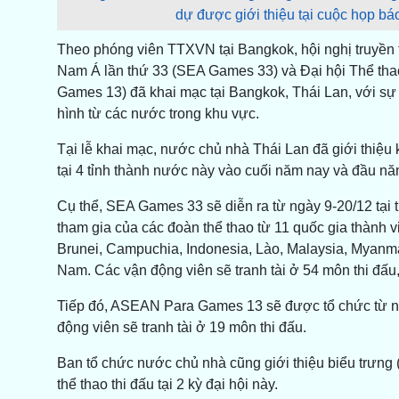
dự được giới thiệu tại cuộc họp bá
Theo phóng viên TTXVN tại Bangkok, hội nghị truyền t
Nam Á lần thứ 33 (SEA Games 33) và Đại hội Thể th
Games 13) đã khai mạc tại Bangkok, Thái Lan, với sự 
hình từ các nước trong khu vực.
Tại lễ khai mạc, nước chủ nhà Thái Lan đã giới thiệu k
tại 4 tỉnh thành nước này vào cuối năm nay và đầu năm
Cụ thể, SEA Games 33 sẽ diễn ra từ ngày 9-20/12 tại 
tham gia của các đoàn thể thao từ 11 quốc gia thàn
Brunei, Campuchia, Indonesia, Lào, Malaysia, Myanmar
Nam. Các vận động viên sẽ tranh tài ở 54 môn thi đấu
Tiếp đó, ASEAN Para Games 13 sẽ được tổ chức từ ng
động viên sẽ tranh tài ở 19 môn thi đấu.
Ban tổ chức nước chủ nhà cũng giới thiệu biểu trưng (
thể thao thi đấu tại 2 kỳ đại hội này.