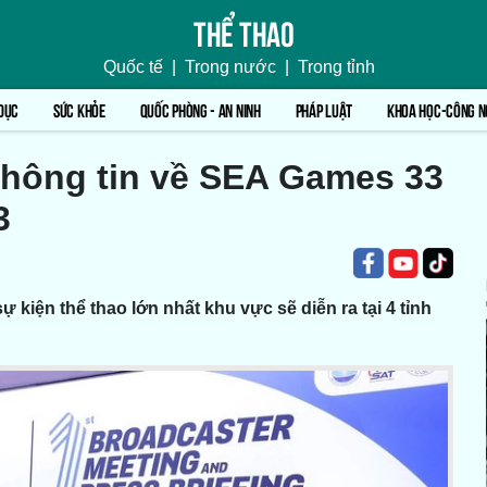
Thể thao
Quốc tế
|
Trong nước
|
Trong tỉnh
DỤC
SỨC KHỎE
QUỐC PHÒNG - AN NINH
PHÁP LUẬT
KHOA HỌC-CÔNG N
thông tin về SEA Games 33
3
 kiện thể thao lớn nhất khu vực sẽ diễn ra tại 4 tỉnh