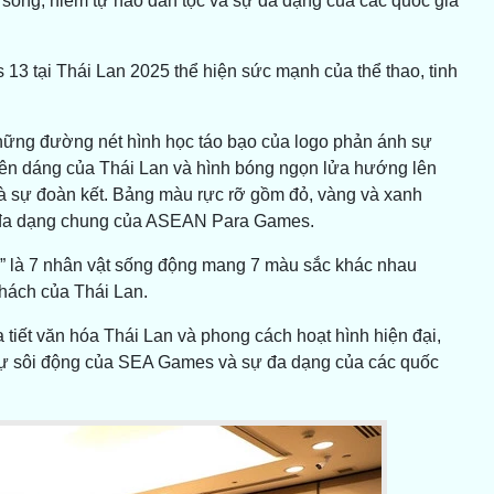
sống, niềm tự hào dân tộc và sự đa dạng của các quốc gia
13 tại Thái Lan 2025 thể hiện sức mạnh của thể thao, tinh
ững đường nét hình học táo bạo của logo phản ánh sự
yên dáng của Thái Lan và hình bóng ngọn lửa hướng lên
à sự đoàn kết. Bảng màu rực rỡ gồm đỏ, vàng và xanh
ự đa dạng chung của ASEAN Para Games.
ns,” là 7 nhân vật sống động mang 7 màu sắc khác nhau
hách của Thái Lan.
 tiết văn hóa Thái Lan và phong cách hoạt hình hiện đại,
sự sôi động của SEA Games và sự đa dạng của các quốc