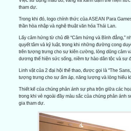
Việc sử dụng màu đỏ, vàng và xanh đậm thể hiện sức 
tham dự.
Trong khi đó, logo chính thức của ASEAN Para Games 
thần hòa nhập và nghệ thuật văn hóa Thái Lan.
Lấy cảm hứng từ chủ đề “Cảm hứng và Bình đẳng,” nh
quyết tâm và kỷ luật, trong khi những đường cong du
trên tượng trưng cho sự kiên cường, lòng dũng cảm v
dương thể hiện sức sống, niềm tự hào dân tộc và s
Linh vật của 2 đại hội thể thao, được gọi là “The Sa
tượng trưng cho sự ấm áp, năng lượng và lòng hiếu k
Thiết kế của chúng phản ánh sự pha trộn giữa các họa
trong khi vẻ ngoài đầy màu sắc của chúng phản ánh 
gia tham dự.