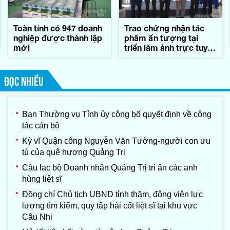
Toàn tỉnh có 947 doanh
Trao chứng nhận tác
nghiệp được thành lập
phẩm ấn tượng tại
mới
triển lãm ảnh trực tuyến
'Sáng mãi nghĩa tình
Quảng Trị'
ĐỌC NHIỀU
Ban Thường vụ Tỉnh ủy công bố quyết định về công
tác cán bộ
Kỳ vĩ Quận công Nguyễn Văn Tường-người con ưu
tú của quê hương Quảng Trị
Câu lạc bộ Doanh nhân Quảng Trị tri ân các anh
hùng liệt sĩ
Đồng chí Chủ tịch UBND tỉnh thăm, động viên lực
lượng tìm kiếm, quy tập hài cốt liệt sĩ tại khu vực
Câu Nhi