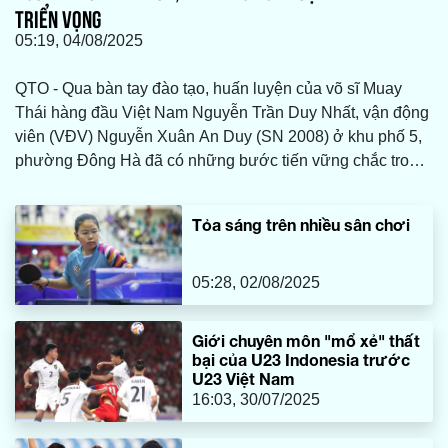
TRIỂN VỌNG
05:19, 04/08/2025
QTO - Qua bàn tay đào tạo, huấn luyện của võ sĩ Muay
Thái hàng đầu Việt Nam Nguyễn Trần Duy Nhất, vận động
viên (VĐV) Nguyễn Xuân An Duy (SN 2008) ở khu phố 5,
phường Đông Hà đã có những bước tiến vững chắc trong
sự nghiệp. Anh vừa xuất sắc giành tấm huy chương vàng
(HCV) ở hạng cân 52kg tại giải Cúp các Câu lạc bộ (CLB)
Tỏa sáng trên nhiều sân chơi
võ thuật tổng hợp toàn quốc 2025.
05:28, 02/08/2025
Giới chuyên môn "mổ xẻ" thất
bại của U23 Indonesia trước
U23 Việt Nam
16:03, 30/07/2025