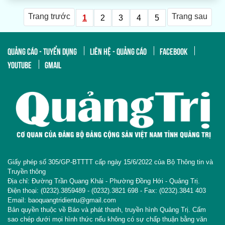
Trang trước
Trang sau
1
2
3
4
5
QUẢNG CÁO - TUYỂN DỤNG
LIÊN HỆ - QUẢNG CÁO
FACEBOOK
YOUTUBE
GMAIL
Giấy phép số 305/GP-BTTTT cấp ngày 15/6/2022 của Bộ Thông tin và
Truyền thông
Địa chỉ: Đường Trần Quang Khải - Phường Đồng Hới - Quảng Trị.
Điện thoại: (0232).3859489 - (0232).3821 698 - Fax: (0232).3841 403
Email: baoquangtridientu@gmail.com
Bản quyền thuộc về Báo và phát thanh, truyền hình Quảng Trị. Cấm
sao chép dưới mọi hình thức nếu không có sự chấp thuận bằng văn