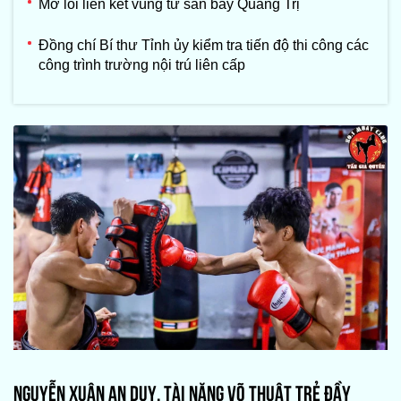
Mở lối liên kết vùng từ sân bay Quảng Trị
Đồng chí Bí thư Tỉnh ủy kiểm tra tiến độ thi công các
công trình trường nội trú liên cấp
NGUYỄN XUÂN AN DUY, TÀI NĂNG VÕ THUẬT TRẺ ĐẦY