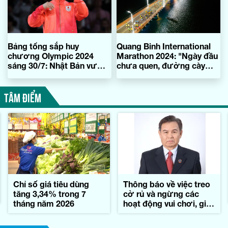
Bảng tổng sắp huy
Quang Binh International
chương Olympic 2024
Marathon 2024: "Ngày đầu
sáng 30/7: Nhật Bản vươn
chưa quen, đường cày
lên dẫn đầu
đâu thẳng ngay..." (*)
TÂM ĐIỂM
Chỉ số giá tiêu dùng
Thông báo về việc treo
tăng 3,34% trong 7
cờ rủ và ngừng các
tháng năm 2026
hoạt động vui chơi, giải
trí trong những ngày
Quốc tang đồng chí