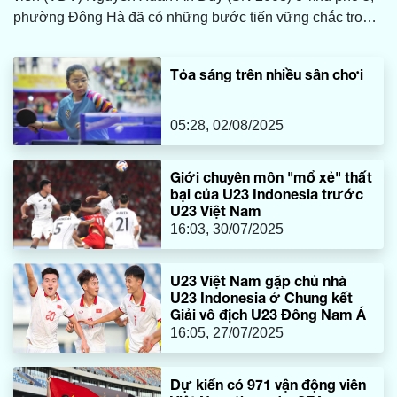
phường Đông Hà đã có những bước tiến vững chắc trong
sự nghiệp. Anh vừa xuất sắc giành tấm huy chương vàng
(HCV) ở hạng cân 52kg tại giải Cúp các Câu lạc bộ (CLB)
Tỏa sáng trên nhiều sân chơi
võ thuật tổng hợp toàn quốc 2025.
05:28, 02/08/2025
Giới chuyên môn "mổ xẻ" thất
bại của U23 Indonesia trước
U23 Việt Nam
16:03, 30/07/2025
U23 Việt Nam gặp chủ nhà
U23 Indonesia ở Chung kết
Giải vô địch U23 Đông Nam Á
16:05, 27/07/2025
Dự kiến có 971 vận động viên