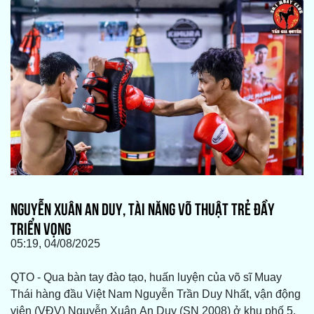
NGUYỄN XUÂN AN DUY, TÀI NĂNG VÕ THUẬT TRẺ ĐẦY
TRIỂN VỌNG
05:19, 04/08/2025
QTO - Qua bàn tay đào tạo, huấn luyện của võ sĩ Muay
Thái hàng đầu Việt Nam Nguyễn Trần Duy Nhất, vận động
viên (VĐV) Nguyễn Xuân An Duy (SN 2008) ở khu phố 5,