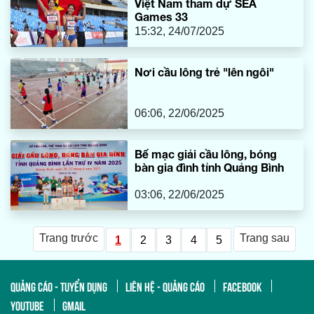
Việt Nam tham dự SEA
Games 33
15:32, 24/07/2025
Nơi cầu lông trẻ "lên ngôi"
06:06, 22/06/2025
Bế mạc giải cầu lông, bóng
bàn gia đình tỉnh Quảng Bình
03:06, 22/06/2025
Trang trước
Trang sau
1
2
3
4
5
QUẢNG CÁO - TUYỂN DỤNG
LIÊN HỆ - QUẢNG CÁO
FACEBOOK
YOUTUBE
GMAIL