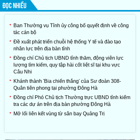
Xay-xổm-phon Phôm-
ĐỌC NHIỀU
vi-hản, Chủ tịch Quốc
hội nước
CHDCND Lào
Ban Thường vụ Tỉnh ủy công bố quyết định về công
tác cán bộ
Đề xuất phát triển chuỗi hệ thống Y tế và đào tạo
nhân lực trên địa bàn tỉnh
Đồng chí Chủ tịch UBND tỉnh thăm, động viên lực
lượng tìm kiếm, quy tập hài cốt liệt sĩ tại khu vực
Câu Nhi
Khánh thành 'Bia chiến thắng' của Sư đoàn 308-
Quân tiên phong tại phường Đông Hà
Đồng chí Phó Chủ tịch Thường trực UBND tỉnh kiểm
tra các dự án trên địa bàn phường Đông Hà
Mở lối liên kết vùng từ sân bay Quảng Trị