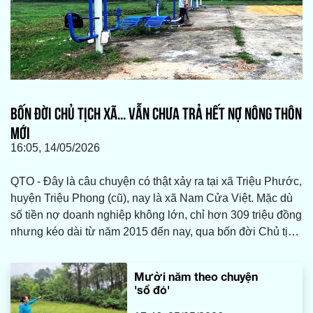
BỐN ĐỜI CHỦ TỊCH XÃ... VẪN CHƯA TRẢ HẾT NỢ NÔNG THÔN
MỚI
16:05, 14/05/2026
QTO - Đây là câu chuyện có thật xảy ra tại xã Triệu Phước,
huyện Triệu Phong (cũ), nay là xã Nam Cửa Việt. Mặc dù
số tiền nợ doanh nghiệp không lớn, chỉ hơn 309 triệu đồng
nhưng kéo dài từ năm 2015 đến nay, qua bốn đời Chủ tịch
UBND xã vẫn loay hoay chưa tìm được phương án trả nợ.
Mười năm theo chuyện
'sổ đỏ'