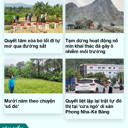
Quyết tâm xóa bỏ lối đi tự
Tạm dừng hoạt động nổ
mở qua đường sắt
mìn khai thác đá gây ô
nhiễm môi trường
Mười năm theo chuyện
Quyết liệt lập lại trật tự đô
'sổ đỏ'
thị tại 'cửa ngõ' di sản
Phong Nha-Kẻ Bàng