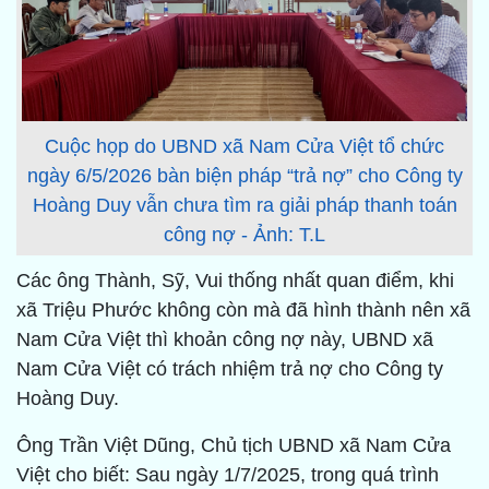
Cuộc họp do UBND xã Nam Cửa Việt tổ chức
ngày 6/5/2026 bàn biện pháp “trả nợ” cho Công ty
Hoàng Duy vẫn chưa tìm ra giải pháp thanh toán
công nợ - Ảnh: T.L
Các ông Thành, Sỹ, Vui thống nhất quan điểm, khi
xã Triệu Phước không còn mà đã hình thành nên xã
Nam Cửa Việt thì khoản công nợ này, UBND xã
Nam Cửa Việt có trách nhiệm trả nợ cho Công ty
Hoàng Duy.
Ông Trần Việt Dũng, Chủ tịch UBND xã Nam Cửa
Việt cho biết: Sau ngày 1/7/2025, trong quá trình