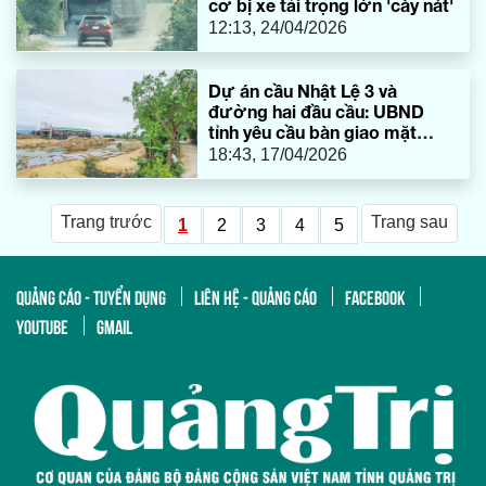
cơ bị xe tải trọng lớn 'cày nát'
12:13, 24/04/2026
Dự án cầu Nhật Lệ 3 và
đường hai đầu cầu: UBND
tỉnh yêu cầu bàn giao mặt
bằng thi công trước ngày
18:43, 17/04/2026
27/4
Trang trước
Trang sau
1
2
3
4
5
QUẢNG CÁO - TUYỂN DỤNG
LIÊN HỆ - QUẢNG CÁO
FACEBOOK
YOUTUBE
GMAIL