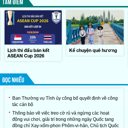
TÂM ĐIỂM
Lịch thi đấu bán kết
Kể chuyện quê hương
ASEAN Cup 2026
ĐỌC NHIỀU
Ban Thường vụ Tỉnh ủy công bố quyết định về công
tác cán bộ
Thông báo về việc treo cờ rủ và ngừng các hoạt
động vui chơi, giải trí trong những ngày Quốc tang
đồng chí Xay-xổm-phon Phôm-vi-hản, Chủ tịch Quốc