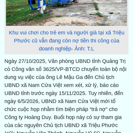
Khu vui chơi cho trẻ em và người già tại xã Triệu
Phước cũ vẫn đang còn nợ tiền thi công của
doanh nghiệp- Ảnh: T.L
Ngày 27/10/2025, Văn phòng UBND tỉnh Quảng Trị
có Công văn số 3625/VP-BTCD chuyển toàn bộ nội
dung vụ việc của ông Lê Mậu Ga đến Chủ tịch
UBND xã Nam Cửa Việt xem xét, xử lý, báo cáo
UBND tỉnh trước ngày 15/11/2025. Tuy nhiên, đến
ngày 6/5/2026, UBND xã Nam Cửa Việt mới tổ
chức cuộc họp nhằm tìm biện pháp “trả nợ” cho
Công ty Hoàng Duy. Buổi họp này có sự tham gia
của các nguyên Chủ tịch UBND xã Triệu Phước