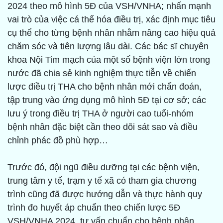
2024 theo mô hình 5Đ của VSH/VNHA; nhấn mạnh
vai trò của việc cá thể hóa điều trị, xác định mục tiêu
cụ thể cho từng bệnh nhân nhằm nâng cao hiệu quả
chăm sóc và tiên lượng lâu dài. Các bác sĩ chuyên
khoa Nội Tim mạch của một số bệnh viện lớn trong
nước đã chia sẻ kinh nghiệm thực tiễn về chiến
lược điều trị THA cho bệnh nhân mới chẩn đoán,
tập trung vào ứng dụng mô hình 5Đ tại cơ sở; các
lưu ý trong điều trị THA ở người cao tuổi-nhóm
bệnh nhân đặc biệt cần theo dõi sát sao và điều
chỉnh phác đồ phù hợp…
Trước đó, đội ngũ điều dưỡng tại các bệnh viện,
trung tâm y tế, trạm y tế xã có tham gia chương
trình cũng đã được hướng dẫn và thực hành quy
trình đo huyết áp chuẩn theo chiến lược 5Đ
VSH/VNHA 2024, tư vấn chuẩn cho bệnh nhân