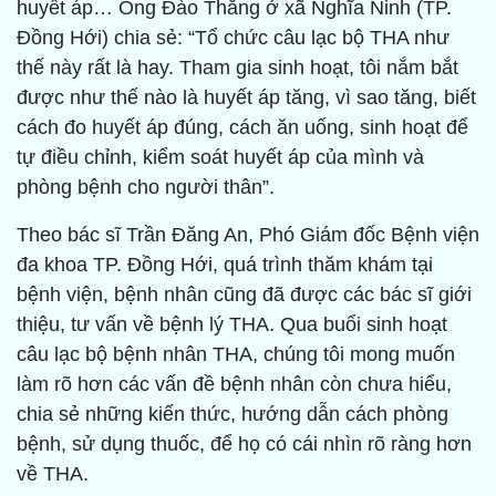
huyết áp… Ông Đào Thắng ở xã Nghĩa Ninh (TP.
Đồng Hới) chia sẻ: “Tổ chức câu lạc bộ THA như
thế này rất là hay. Tham gia sinh hoạt, tôi nắm bắt
được như thế nào là huyết áp tăng, vì sao tăng, biết
cách đo huyết áp đúng, cách ăn uống, sinh hoạt để
tự điều chỉnh, kiểm soát huyết áp của mình và
phòng bệnh cho người thân”.
Theo bác sĩ Trần Đăng An, Phó Giám đốc Bệnh viện
đa khoa TP. Đồng Hới, quá trình thăm khám tại
bệnh viện, bệnh nhân cũng đã được các bác sĩ giới
thiệu, tư vấn về bệnh lý THA. Qua buổi sinh hoạt
câu lạc bộ bệnh nhân THA, chúng tôi mong muốn
làm rõ hơn các vấn đề bệnh nhân còn chưa hiểu,
chia sẻ những kiến thức, hướng dẫn cách phòng
bệnh, sử dụng thuốc, để họ có cái nhìn rõ ràng hơn
về THA.