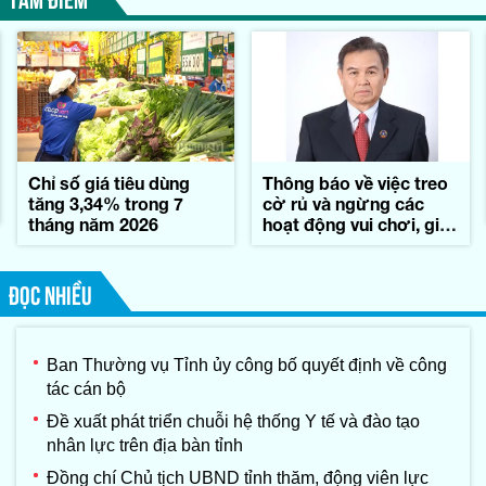
Chỉ số giá tiêu dùng
Thông báo về việc treo
tăng 3,34% trong 7
cờ rủ và ngừng các
tháng năm 2026
hoạt động vui chơi, giải
trí trong những ngày
Quốc tang đồng chí
Xay-xổm-phon Phôm-
ĐỌC NHIỀU
vi-hản, Chủ tịch Quốc
hội nước
CHDCND Lào
Ban Thường vụ Tỉnh ủy công bố quyết định về công
tác cán bộ
Đề xuất phát triển chuỗi hệ thống Y tế và đào tạo
nhân lực trên địa bàn tỉnh
Đồng chí Chủ tịch UBND tỉnh thăm, động viên lực