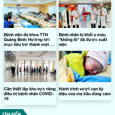
Bệnh viện đa khoa TTH
Bệnh nhân bị khối u máu
Quảng Bình: Hướng tới
"khổng lồ" đã được xuất
mục tiêu trở thành một địa
viện
chỉ y tế chất lượng cao
Cần thiết lập khu vực riêng
Hành trình vượt cạn kỳ
điều trị bệnh nhân COVID-
diệu của mẹ bầu dũng cảm
19
TÂM ĐIỂM