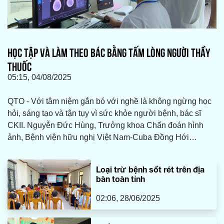
HỌC TẬP VÀ LÀM THEO BÁC BẰNG TẤM LÒNG NGƯỜI THẦY
THUỐC
05:15, 04/08/2025
QTO - Với tâm niệm gắn bó với nghề là không ngừng học
hỏi, sáng tạo và tận tụy vì sức khỏe người bệnh, bác sĩ
CKII. Nguyễn Đức Hùng, Trưởng khoa Chẩn đoán hình
ảnh, Bệnh viện hữu nghị Việt Nam-Cuba Đồng Hới
(HNVN-CBĐH) đã nỗ lực học tập, làm theo lời Bác bằng
việc rèn luyện chuyên môn, nâng cao y đức.
Loại trừ bệnh sốt rét trên địa
bàn toàn tỉnh
02:06, 28/06/2025