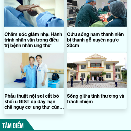
Chăm sóc giảm nhẹ: Hành
Cứu sống nam thanh niên
trình nhân văn trong điều
bị thanh gỗ xuyên ngực
trị bệnh nhân ung thư
20cm
Phẫu thuật nội soi cắt bỏ
Sống giữa tình thương và
khối u GIST dạ dày-hạn
trách nhiệm
chế nguy cơ ung thư cùng
chuyên gia ngoại khoa
TÂM ĐIỂM