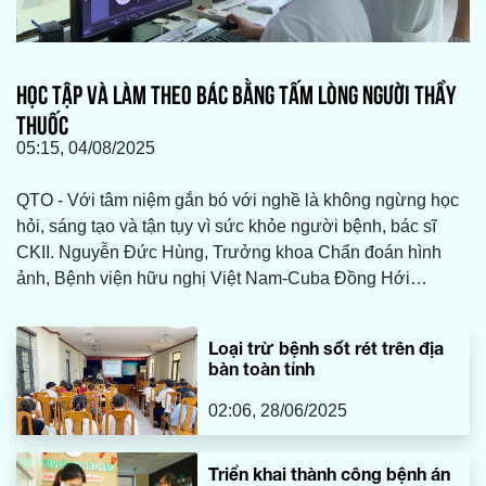
HỌC TẬP VÀ LÀM THEO BÁC BẰNG TẤM LÒNG NGƯỜI THẦY
THUỐC
05:15, 04/08/2025
QTO - Với tâm niệm gắn bó với nghề là không ngừng học
hỏi, sáng tạo và tận tụy vì sức khỏe người bệnh, bác sĩ
CKII. Nguyễn Đức Hùng, Trưởng khoa Chẩn đoán hình
ảnh, Bệnh viện hữu nghị Việt Nam-Cuba Đồng Hới
(HNVN-CBĐH) đã nỗ lực học tập, làm theo lời Bác bằng
việc rèn luyện chuyên môn, nâng cao y đức.
Loại trừ bệnh sốt rét trên địa
bàn toàn tỉnh
02:06, 28/06/2025
Triển khai thành công bệnh án