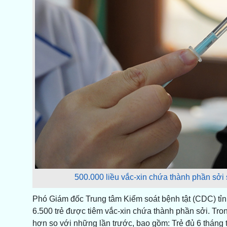
500.000 liều vắc-xin chứa thành phần sởi
Phó Giám đốc Trung tâm Kiểm soát bệnh tật (CDC) tỉn
6.500 trẻ được tiêm vắc-xin chứa thành phần sởi. Tro
hơn so với những lần trước, bao gồm: Trẻ đủ 6 tháng t