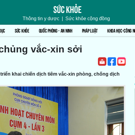
Sức khỏe
Thông tin y dược
|
Sức khỏe cộng đồng
DỤC
SỨC KHỎE
QUỐC PHÒNG - AN NINH
PHÁP LUẬT
KHOA HỌC-CÔNG N
chủng vắc-xin sởi
triển khai chiến dịch tiêm vắc-xin phòng, chống dịch