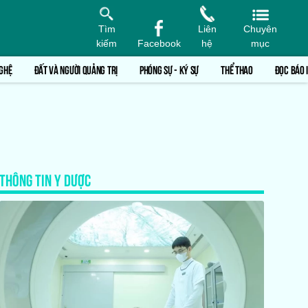
Tìm
Liên
Chuyên
kiếm
Facebook
hệ
mục
GHỆ
ĐẤT VÀ NGƯỜI QUẢNG TRỊ
PHÓNG SỰ - KÝ SỰ
THỂ THAO
ĐỌC BÁO 
THÔNG TIN Y DƯỢC