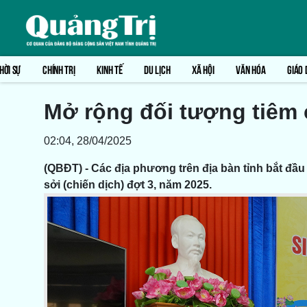
HỜI SỰ
CHÍNH TRỊ
KINH TẾ
DU LỊCH
XÃ HỘI
VĂN HÓA
GIÁO 
Mở rộng đối tượng tiêm 
02:04, 28/04/2025
(QBĐT) - Các địa phương trên địa bàn tỉnh bắt đầu 
sởi (chiến dịch) đợt 3, năm 2025.