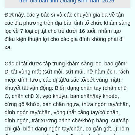
trên địa bàn tỉnh Quảng Bình năm 2025.
Đợt này, các y bác sĩ và các chuyên gia đã về tận
các địa phương trên địa bàn tỉnh tổ chức khám sàng
lọc về 7 loại dị tật cho trẻ dưới 16 tuổi, nhằm tạo
điều kiện thuận lợi cho các gia đình không phải đi
xa.
Các dị tật được tập trung khám sàng lọc, bao gồm:
Dị tật vùng mặt (sứt môi, sứt mũi, hở hàm ếch, rách
mép, dính lưỡi, các dị tật/u sắc tố/bớt vùng mặt);
khuyết tật vận động: Biến dạng chân tay (chân chữ
O, chân chữ X, vẹo khuỷu, bàn chân/tay khoèo,
cứng gối/khớp, bàn chân ngựa, thừa ngón tay/chân,
dính ngón tay/chân, vòng thắt cẳng tay/cổ chân,
dính ngón, trật xương bánh chè/khớp háng, cụt/cấp
chi giả, biến dạng ngón tay/chân, co gân gót...); lõm