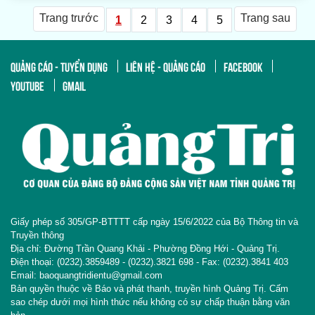
Trang trước
Trang sau
1
2
3
4
5
QUẢNG CÁO - TUYỂN DỤNG
LIÊN HỆ - QUẢNG CÁO
FACEBOOK
YOUTUBE
GMAIL
Giấy phép số 305/GP-BTTTT cấp ngày 15/6/2022 của Bộ Thông tin và
Truyền thông
Địa chỉ: Đường Trần Quang Khải - Phường Đồng Hới - Quảng Trị.
Điện thoại: (0232).3859489 - (0232).3821 698 - Fax: (0232).3841 403
Email: baoquangtridientu@gmail.com
Bản quyền thuộc về Báo và phát thanh, truyền hình Quảng Trị. Cấm
sao chép dưới mọi hình thức nếu không có sự chấp thuận bằng văn