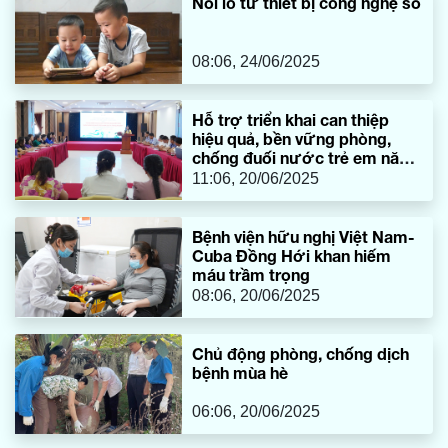
Nỗi lo từ thiết bị công nghệ số
08:06, 24/06/2025
Hỗ trợ triển khai can thiệp
hiệu quả, bền vững phòng,
chống đuối nước trẻ em năm
2025
11:06, 20/06/2025
​Bệnh viện hữu nghị Việt Nam-
Cuba Đồng Hới khan hiếm
máu trầm trọng
08:06, 20/06/2025
Chủ động phòng, chống dịch
bệnh mùa hè
06:06, 20/06/2025