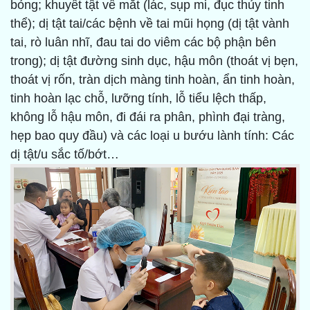
bỏng; khuyết tật về mắt (lác, sụp mi, đục thủy tinh
thể); dị tật tai/các bệnh về tai mũi họng (dị tật vành
tai, rò luân nhĩ, đau tai do viêm các bộ phận bên
trong); dị tật đường sinh dục, hậu môn (thoát vị bẹn,
thoát vị rốn, tràn dịch màng tinh hoàn, ẩn tinh hoàn,
tinh hoàn lạc chỗ, lưỡng tính, lỗ tiểu lệch thấp,
không lỗ hậu môn, đi đái ra phân, phình đại tràng,
hẹp bao quy đầu) và các loại u bướu lành tính: Các
dị tật/u sắc tố/bớt…