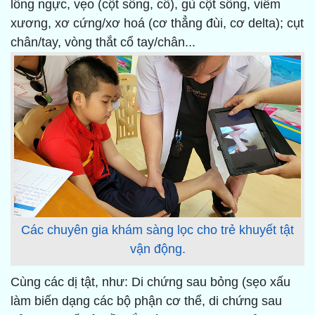
lồng ngực, vẹo (cột sống, cổ), gù cột sống, viêm
xương, xơ cứng/xơ hoá (cơ thẳng đùi, cơ delta); cụt
chân/tay, vòng thắt cổ tay/chân...
Các chuyên gia khám sàng lọc cho trẻ khuyết tật
vận động.
Cùng các dị tật, như: Di chứng sau bỏng (sẹo xấu
làm biến dạng các bộ phận cơ thể, di chứng sau