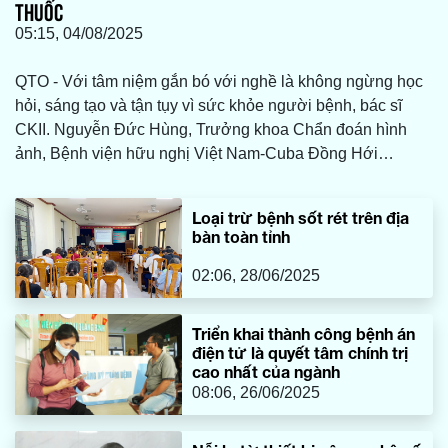
THUỐC
05:15, 04/08/2025
QTO - Với tâm niệm gắn bó với nghề là không ngừng học
hỏi, sáng tạo và tận tụy vì sức khỏe người bệnh, bác sĩ
CKII. Nguyễn Đức Hùng, Trưởng khoa Chẩn đoán hình
ảnh, Bệnh viện hữu nghị Việt Nam-Cuba Đồng Hới
(HNVN-CBĐH) đã nỗ lực học tập, làm theo lời Bác bằng
việc rèn luyện chuyên môn, nâng cao y đức.
Loại trừ bệnh sốt rét trên địa
bàn toàn tỉnh
02:06, 28/06/2025
Triển khai thành công bệnh án
điện tử là quyết tâm chính trị
cao nhất của ngành
08:06, 26/06/2025