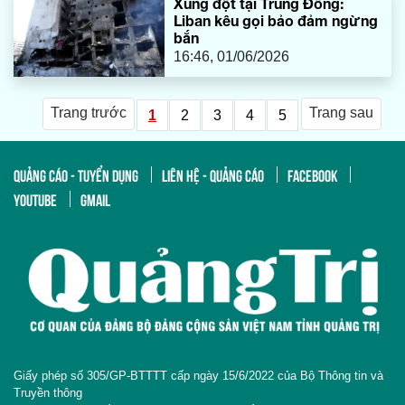
Xung đột tại Trung Đông:
Liban kêu gọi bảo đảm ngừng
bắn
16:46, 01/06/2026
Trang trước
Trang sau
1
2
3
4
5
QUẢNG CÁO - TUYỂN DỤNG
LIÊN HỆ - QUẢNG CÁO
FACEBOOK
YOUTUBE
GMAIL
Giấy phép số 305/GP-BTTTT cấp ngày 15/6/2022 của Bộ Thông tin và
Truyền thông