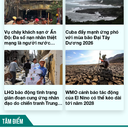
Vụ cháy khách sạn ở Ấn
Cuba đẩy mạnh ứng phó
Độ: Đa số nạn nhân thiệt
với mùa bão Đại Tây
mạng là người nước
Dương 2026
ngoài
LHQ báo động tình trạng
WMO cảnh báo tác động
gián đoạn cung ứng nhân
của El Nino có thể kéo dài
đạo do chiến tranh Trung
tới năm 2028
Đông
TÂM ĐIỂM