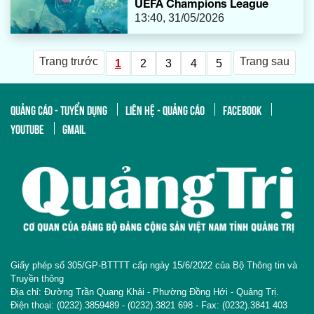
UEFA Champions League
13:40, 31/05/2026
Trang trước
Trang sau
1
2
3
4
5
QUẢNG CÁO - TUYỂN DỤNG
LIÊN HỆ - QUẢNG CÁO
FACEBOOK
YOUTUBE
GMAIL
Giấy phép số 305/GP-BTTTT cấp ngày 15/6/2022 của Bộ Thông tin và
Truyền thông
Địa chỉ: Đường Trần Quang Khải - Phường Đồng Hới - Quảng Trị.
Điện thoại: (0232).3859489 - (0232).3821 698 - Fax: (0232).3841 403