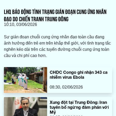
LHQ BÁO ĐỘNG TÌNH TRẠNG GIÁN ĐOẠN CUNG ỨNG NHÂN
ĐẠO DO CHIẾN TRANH TRUNG ĐÔNG
10:10, 03/06/2026
Sự gián đoạn chuỗi cung ứng nhân đạo toàn cầu đang
ảnh hưởng đến trẻ em trên khắp thế giới, với tình trạng tắc
nghẽn kéo dài trên các tuyến đường chuỗi cung ứng toàn
cầu và chi phí cao hơn.
CHDC Congo ghi nhận 343 ca
nhiễm virus Ebola
08:30, 02/06/2026
Xung đột tại Trung Đông: Iran
tuyên bố ngừng đàm phán với
Mỹ