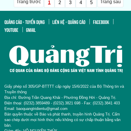
Trang trước
Trang sau
1
2
3
4
5
QUẢNG CÁO - TUYỂN DỤNG
LIÊN HỆ - QUẢNG CÁO
FACEBOOK
YOUTUBE
GMAIL
Giấy phép số 305/GP-BTTTT cấp ngày 15/6/2022 của Bộ Thông tin và
Truyền thông
Địa chỉ: Đường Trần Quang Khải - Phường Đồng Hới - Quảng Trị.
Điện thoại: (0232).3859489 - (0232).3821 698 - Fax: (0232).3841 403
Email: baoquangtridientu@gmail.com
Bản quyền thuộc về Báo và phát thanh, truyền hình Quảng Trị. Cấm
sao chép dưới mọi hình thức nếu không có sự chấp thuận bằng văn
bản.
Giám đốc: VÕ NGUYÊN THỦY