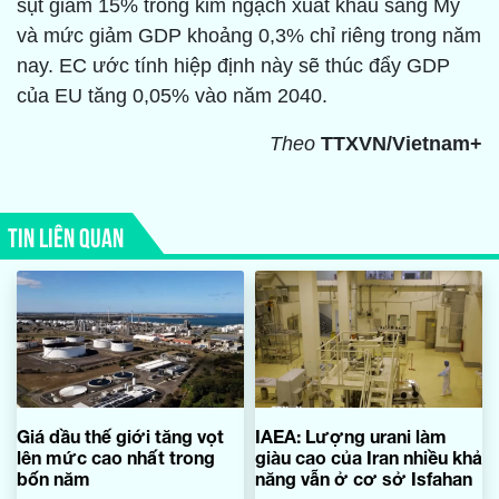
sụt giảm 15% trong kim ngạch xuất khẩu sang Mỹ
và mức giảm GDP khoảng 0,3% chỉ riêng trong năm
nay. EC ước tính hiệp định này sẽ thúc đẩy GDP
của EU tăng 0,05% vào năm 2040.
Theo
TTXVN/Vietnam+
TIN LIÊN QUAN
Giá dầu thế giới tăng vọt
IAEA: Lượng urani làm
lên mức cao nhất trong
giàu cao của Iran nhiều khả
bốn năm
năng vẫn ở cơ sở Isfahan