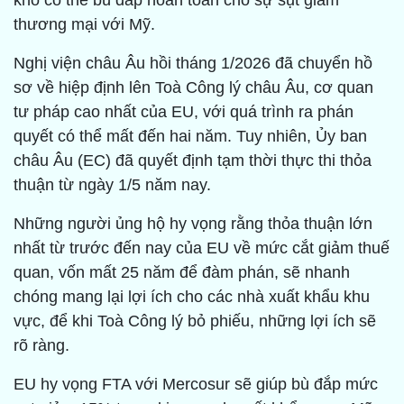
khó có thể bù đắp hoàn toàn cho sự sụt giảm
thương mại với Mỹ.
Nghị viện châu Âu hồi tháng 1/2026 đã chuyển hồ
sơ về hiệp định lên Toà Công lý châu Âu, cơ quan
tư pháp cao nhất của EU, với quá trình ra phán
quyết có thể mất đến hai năm. Tuy nhiên, Ủy ban
châu Âu (EC) đã quyết định tạm thời thực thi thỏa
thuận từ ngày 1/5 năm nay.
Những người ủng hộ hy vọng rằng thỏa thuận lớn
nhất từ trước đến nay của EU về mức cắt giảm thuế
quan, vốn mất 25 năm để đàm phán, sẽ nhanh
chóng mang lại lợi ích cho các nhà xuất khẩu khu
vực, để khi Toà Công lý bỏ phiếu, những lợi ích sẽ
rõ ràng.
EU hy vọng FTA với Mercosur sẽ giúp bù đắp mức