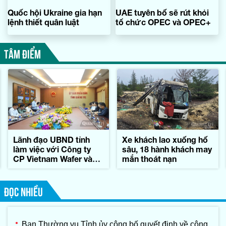
Quốc hội Ukraine gia hạn
UAE tuyên bố sẽ rút khỏi
lệnh thiết quân luật
tổ chức OPEC và OPEC+
TÂM ĐIỂM
Lãnh đạo UBND tỉnh
Xe khách lao xuống hố
làm việc với Công ty
sâu, 18 hành khách may
CP Vietnam Wafer và
mắn thoát nạn
Tập đoàn Konematsu
Corporation (Nhật Bản)
ĐỌC NHIỀU
Ban Thường vụ Tỉnh ủy công bố quyết định về công