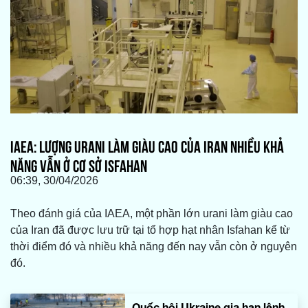
IAEA: LƯỢNG URANI LÀM GIÀU CAO CỦA IRAN NHIỀU KHẢ
NĂNG VẪN Ở CƠ SỞ ISFAHAN
06:39, 30/04/2026
Theo đánh giá của IAEA, một phần lớn urani làm giàu cao
của Iran đã được lưu trữ tại tổ hợp hạt nhân Isfahan kể từ
thời điểm đó và nhiều khả năng đến nay vẫn còn ở nguyên
đó.
Quốc hội Ukraine gia hạn lệnh