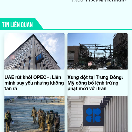
TIN LIÊN QUAN
UAE rút khỏi OPEC+: Liên
Xung đột tại Trung Đông:
minh suy yếu nhưng không
Mỹ công bố lệnh trừng
tan rã
phạt mới với Iran