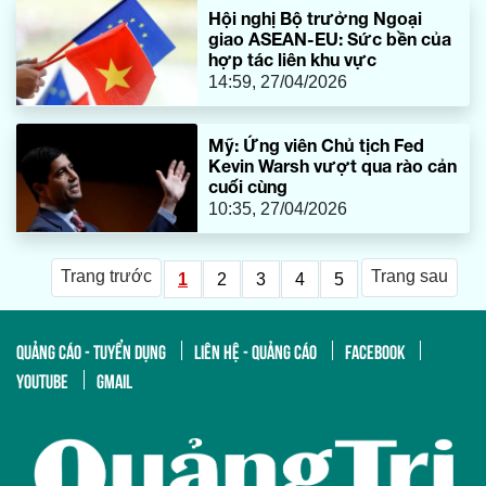
Hội nghị Bộ trưởng Ngoại
giao ASEAN-EU: Sức bền của
hợp tác liên khu vực
14:59, 27/04/2026
Mỹ: Ứng viên Chủ tịch Fed
Kevin Warsh vượt qua rào cản
cuối cùng
10:35, 27/04/2026
Trang trước
Trang sau
1
2
3
4
5
QUẢNG CÁO - TUYỂN DỤNG
LIÊN HỆ - QUẢNG CÁO
FACEBOOK
YOUTUBE
GMAIL