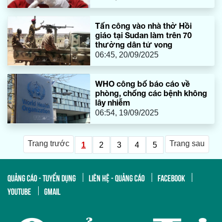
Tấn công vào nhà thờ Hồi
giáo tại Sudan làm trên 70
thường dân tử vong
06:45, 20/09/2025
WHO công bố báo cáo về
phòng, chống các bệnh không
lây nhiễm
06:54, 19/09/2025
Trang trước
Trang sau
1
2
3
4
5
QUẢNG CÁO - TUYỂN DỤNG
LIÊN HỆ - QUẢNG CÁO
FACEBOOK
YOUTUBE
GMAIL