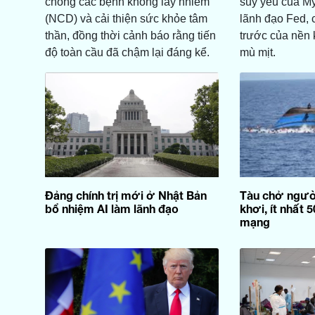
chống các bệnh không lây nhiễm
suy yếu của Mỹ
(NCD) và cải thiện sức khỏe tâm
lãnh đạo Fed,
thần, đồng thời cảnh báo rằng tiến
trước của nền 
độ toàn cầu đã chậm lại đáng kể.
mù mịt.
Đảng chính trị mới ở Nhật Bản
Tàu chở người
bổ nhiệm AI làm lãnh đạo
khơi, ít nhất 
mạng