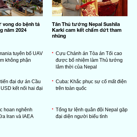
 vong do bệnh tả
Tân Thủ tướng Nepal Sushila
ng năm 2024
Karki cam kết chấm dứt tham
nhũng
mania tuyên bố UAV
Cựu Chánh án Tòa án Tối cao
m không phận
được bổ nhiệm làm Thủ tướng
lâm thời của Nepal
 tiến đại dự án Cầu
Cuba: Khắc phục sự cố mất điện
 USD kết nối hai đại
trên toàn quốc
ốc hoan nghênh
Tổng tư lệnh quân đội Nepal gặp
ữa Iran và IAEA
đại diện người biểu tình