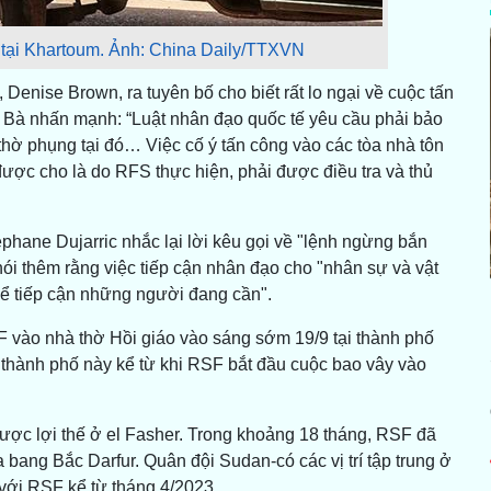
 tại Khartoum. Ảnh: China Daily/TTXVN
Denise Brown, ra tuyên bố cho biết rất lo ngại về cuộc tấn
. Bà nhấn mạnh: “Luật nhân đạo quốc tế yêu cầu phải bảo
hờ phụng tại đó… Việc cố ý tấn công vào các tòa nhà tôn
 được cho là do RFS thực hiện, phải được điều tra và thủ
hane Dujarric nhắc lại lời kêu gọi về "lệnh ngừng bắn
nói thêm rằng việc tiếp cận nhân đạo cho "nhân sự và vật
thể tiếp cận những người đang cần".
 vào nhà thờ Hồi giáo vào sáng sớm 19/9 tại thành phố
 thành phố này kể từ khi RSF bắt đầu cuộc bao vây vào
ược lợi thế ở el Fasher. Trong khoảng 18 tháng, RSF đã
bang Bắc Darfur. Quân đội Sudan-có các vị trí tập trung ở
 với RSF kể từ tháng 4/2023.