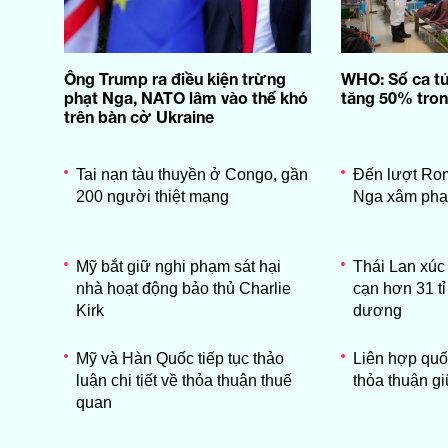
Ông Trump ra điều kiện trừng
WHO: Số ca tử
phạt Nga, NATO lâm vào thế khó
tăng 50% tro
trên bàn cờ Ukraine
Tai nạn tàu thuyền ở Congo, gần
Đến lượt Ro
200 người thiệt mạng
Nga xâm phạ
Mỹ bắt giữ nghi phạm sát hại
Thái Lan xúc
nhà hoạt động bảo thủ Charlie
cạn hơn 31 tỉ
Kirk
dương
Mỹ và Hàn Quốc tiếp tục thảo
Liên hợp qu
luận chi tiết về thỏa thuận thuế
thỏa thuận gi
quan