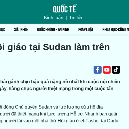
Quốc tế
Bình luận
|
Tin tức
DỤC
SỨC KHỎE
QUỐC PHÒNG - AN NINH
PHÁP LUẬT
KHOA HỌC-CÔNG N
 giáo tại Sudan làm trên
ải gánh chịu hậu quả nặng nề nhất khi cuộc nội chiến
ngày, hàng chục người thiệt mạng trong một cuộc tấn
ội đồng Chủ quyền Sudan và lực lượng cứu hộ địa
người đã thiệt mạng khi Lực lượng Hỗ trợ Nhanh bán quân
người lái vào một nhà thờ Hồi giáo ở el-Fasher tại Darfur