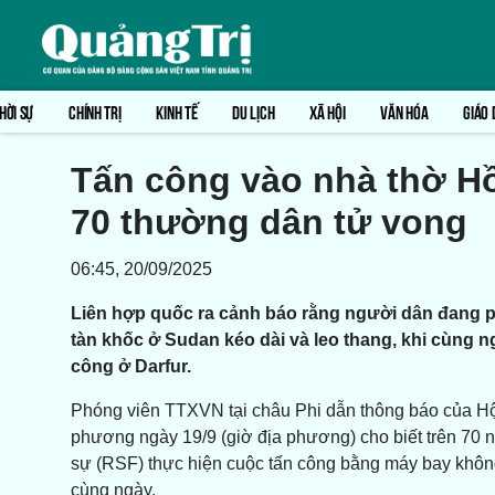
HỜI SỰ
CHÍNH TRỊ
KINH TẾ
DU LỊCH
XÃ HỘI
VĂN HÓA
GIÁO 
Tấn công vào nhà thờ Hồi
70 thường dân tử vong
06:45, 20/09/2025
Liên hợp quốc ra cảnh báo rằng người dân đang ph
tàn khốc ở Sudan kéo dài và leo thang, khi cùng 
công ở Darfur.
Phóng viên TTXVN tại châu Phi dẫn thông báo của H
phương ngày 19/9 (giờ địa phương) cho biết trên 70 
sự (RSF) thực hiện cuộc tấn công bằng máy bay không 
cùng ngày.