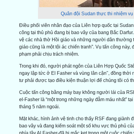
Quân đội Sudan thực thi nhiệm vụ
Điều phối viên nhân đạo của Liên hợp quốc tại Sudan, 
công tại thủ phủ đang bị bao vây của bang Bắc Darfur
vệ các nhà thờ Hồi giáo và những người dân thường t
giáo cũng là một tội ác chiến tranh”. Vụ tấn công này,
phạm phải chịu trách nhiệm.
Trong khi đó, người phát ngôn của Liên Hợp Quốc Stép
ngay lập tức ở El Fasher và vùng lân cận", đồng thời 
tư phải được tạo điều kiện thuận lợi để chúng tôi có 
Cuộc tấn công bằng máy bay không người lái của RSF
el-Fasher là “một trong những ngày đẫm máu nhất” tại
tháng 5 năm ngoái.
Mặt khác, hình ảnh vệ tinh cho thấy RSF đang giành đ
bao vây và đang kiểm soát một số khu vực thủ phủ của 
phía tây Al Fasher-đã bị mắc kẹt trong một cuộc chiến