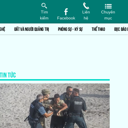
Tìm
Liên
Chuyên
kiếm
Facebook
hệ
mục
GHỆ
ĐẤT VÀ NGƯỜI QUẢNG TRỊ
PHÓNG SỰ - KÝ SỰ
THỂ THAO
ĐỌC BÁO 
TIN TỨC