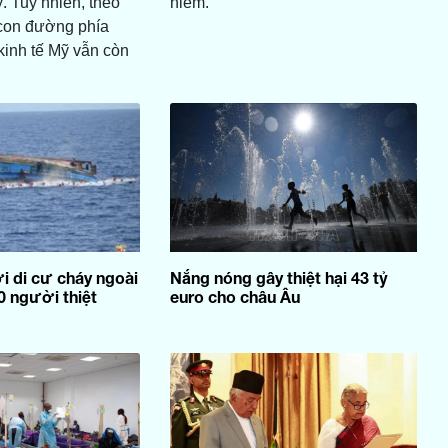
. Tuy nhiên, theo
hiểm.
 con đường phía
kinh tế Mỹ vẫn còn
 di cư cháy ngoài
Nắng nóng gây thiệt hại 43 tỷ
50 người thiệt
euro cho châu Âu