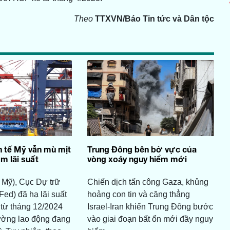
Theo
TTXVN/Báo Tin tức và Dân tộc
h tế Mỹ vẫn mù mịt
Trung Đông bên bờ vực của
ảm lãi suất
vòng xoáy nguy hiểm mới
 Mỹ), Cục Dự trữ
Chiến dịch tấn công Gaza, khủng
Fed) đã hạ lãi suất
hoảng con tin và căng thẳng
 từ tháng 12/2024
Israel-Iran khiến Trung Đông bước
trường lao động đang
vào giai đoạn bất ổn mới đầy nguy