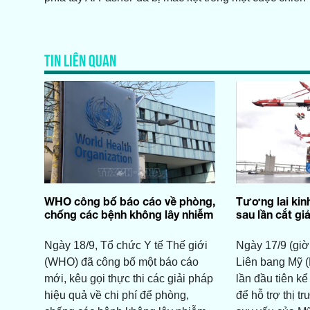
TIN LIÊN QUAN
WHO công bố báo cáo về phòng,
Tương lai kin
chống các bệnh không lây nhiễm
sau lần cắt gi
Ngày 18/9, Tổ chức Y tế Thế giới
Ngày 17/9 (giờ
(WHO) đã công bố một báo cáo
Liên bang Mỹ (
mới, kêu gọi thực thi các giải pháp
lần đầu tiên kể
hiệu quả về chi phí để phòng,
để hỗ trợ thị 