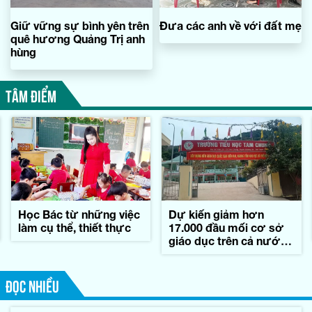
Giữ vững sự bình yên trên
Đưa các anh về với đất mẹ
quê hương Quảng Trị anh
hùng
TÂM ĐIỂM
Học Bác từ những việc
Dự kiến giảm hơn
làm cụ thể, thiết thực
17.000 đầu mối cơ sở
giáo dục trên cả nước,
tương ứng 45,7%
ĐỌC NHIỀU