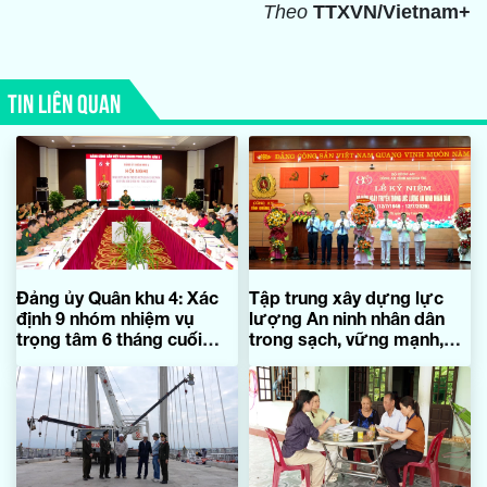
Theo
TTXVN/Vietnam+
TIN LIÊN QUAN
Đảng ủy Quân khu 4: Xác
Tập trung xây dựng lực
định 9 nhóm nhiệm vụ
lượng An ninh nhân dân
trọng tâm 6 tháng cuối
trong sạch, vững mạnh,
năm 2026
chính quy, tinh nhuệ, hiện
đại