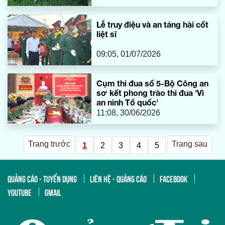
Lễ truy điệu và an táng hài cốt
liệt sĩ
09:05, 01/07/2026
Cụm thi đua số 5-Bộ Công an
sơ kết phong trào thi đua 'Vì
an ninh Tổ quốc'
11:08, 30/06/2026
Trang trước
Trang sau
1
2
3
4
5
QUẢNG CÁO - TUYỂN DỤNG
LIÊN HỆ - QUẢNG CÁO
FACEBOOK
YOUTUBE
GMAIL