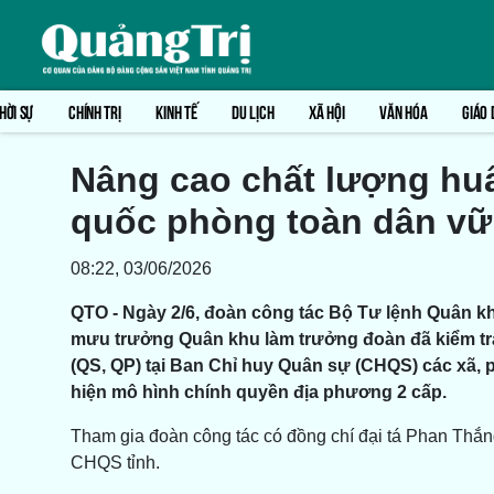
HỜI SỰ
CHÍNH TRỊ
KINH TẾ
DU LỊCH
XÃ HỘI
VĂN HÓA
GIÁO 
Nâng cao chất lượng hu
quốc phòng toàn dân v
08:22, 03/06/2026
QTO - Ngày 2/6, đoàn công tác Bộ Tư lệnh Quân k
mưu trưởng Quân khu làm trưởng đoàn đã kiểm tr
(QS, QP) tại Ban Chỉ huy Quân sự (CHQS) các xã,
hiện mô hình chính quyền địa phương 2 cấp.
Tham gia đoàn công tác có đồng chí đại tá Phan Thắn
CHQS tỉnh.