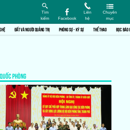
Tìm
Liên
Chuyên
kiếm
Facebook
hệ
mục
GHỆ
ĐẤT VÀ NGƯỜI QUẢNG TRỊ
PHÓNG SỰ - KÝ SỰ
THỂ THAO
ĐỌC BÁO 
QUỐC PHÒNG