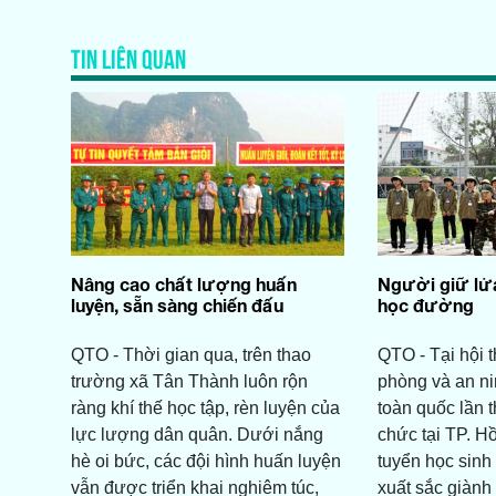
TIN LIÊN QUAN
Nâng cao chất lượng huấn
Người giữ lửa
luyện, sẵn sàng chiến đấu
học đường
QTO - Thời gian qua, trên thao
QTO - Tại hội 
trường xã Tân Thành luôn rộn
phòng và an n
ràng khí thế học tập, rèn luyện của
toàn quốc lần 
lực lượng dân quân. Dưới nắng
chức tại TP. Hồ
hè oi bức, các đội hình huấn luyện
tuyển học sin
vẫn được triển khai nghiêm túc,
xuất sắc giành 