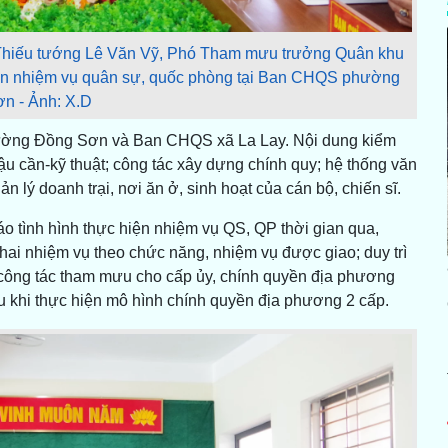
 Thiếu tướng Lê Văn Vỹ, Phó Tham mưu trưởng Quân khu
hiện nhiệm vụ quân sự, quốc phòng tại Ban CHQS phường
n - Ảnh: X.D
phường Đồng Sơn và Ban CHQS xã La Lay. Nội dung kiểm
 hậu cần-kỹ thuật; công tác xây dựng chính quy; hệ thống văn
n lý doanh trại, nơi ăn ở, sinh hoạt của cán bộ, chiến sĩ.
áo tình hình thực hiện nhiệm vụ QS, QP thời gian qua,
khai nhiệm vụ theo chức năng, nhiệm vụ được giao; duy trì
t công tác tham mưu cho cấp ủy, chính quyền địa phương
u khi thực hiện mô hình chính quyền địa phương 2 cấp.