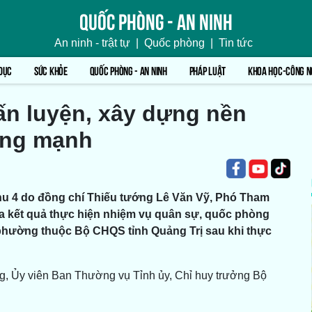
Quốc phòng - An ninh
An ninh - trật tự
|
Quốc phòng
|
Tin tức
DỤC
SỨC KHỎE
QUỐC PHÒNG - AN NINH
PHÁP LUẬT
KHOA HỌC-CÔNG N
ấn luyện, xây dựng nền
ững mạnh
hu 4 do đồng chí Thiếu tướng Lê Văn Vỹ, Phó Tham
a kết quả thực hiện nhiệm vụ quân sự, quốc phòng
 phường thuộc Bộ CHQS tỉnh Quảng Trị sau khi thực
g, Ủy viên Ban Thường vụ Tỉnh ủy, Chỉ huy trưởng Bộ