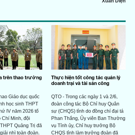
Xuân Diện
 trên thao trường
Thực hiện tốt công tác quản lý
doanh trại và tài sản công
thao Giáo dục quốc
QTO - Trong các ngày 1 và 2/6,
inh học sinh THPT
đoàn công tác Bộ Chỉ huy Quân
thứ IV năm 2026 tổ
sự (CHQS) tỉnh do đồng chí đại tá
 Chí Minh, đội
Phan Thắng, Ủy viên Ban Thường
h THPT Quảng Trị đã
vụ Tỉnh ủy, Chỉ huy trưởng Bộ
giải nhì toàn đoàn.
CHQS tỉnh làm trưởng đoàn đã