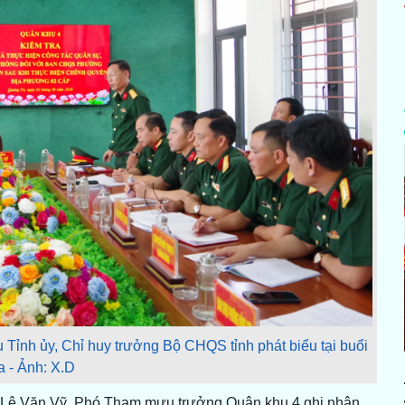
Tỉnh ủy, Chỉ huy trưởng Bộ CHQS tỉnh phát biểu tại buổi
a - Ảnh: X.D
ng Lê Văn Vỹ, Phó Tham mưu trưởng Quân khu 4 ghi nhận