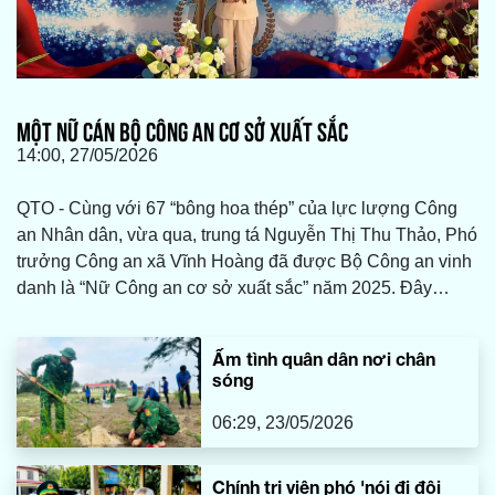
MỘT NỮ CÁN BỘ CÔNG AN CƠ SỞ XUẤT SẮC
14:00, 27/05/2026
QTO - Cùng với 67 “bông hoa thép” của lực lượng Công
an Nhân dân, vừa qua, trung tá Nguyễn Thị Thu Thảo, Phó
trưởng Công an xã Vĩnh Hoàng đã được Bộ Công an vinh
danh là “Nữ Công an cơ sở xuất sắc” năm 2025. Đây
không chỉ là niềm vinh dự mà còn là sự ghi nhận xứng
đáng cho những cống hiến, nỗ lực của một nữ chiến sĩ
Ấm tình quân dân nơi chân
Công an luôn tận tụy, gần dân, vì Nhân dân phục vụ.
sóng
06:29, 23/05/2026
Chính trị viên phó 'nói đi đôi