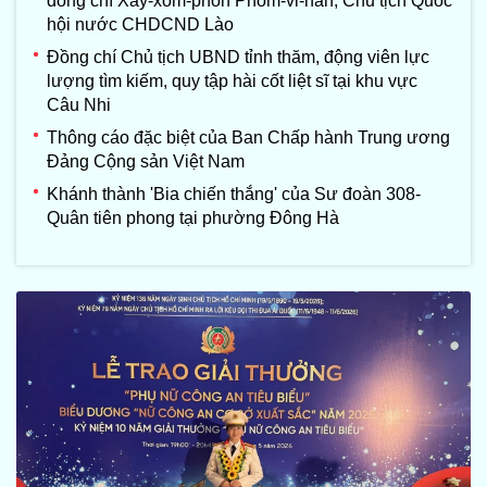
đồng chí Xay-xổm-phon Phôm-vi-hản, Chủ tịch Quốc
hội nước CHDCND Lào
Đồng chí Chủ tịch UBND tỉnh thăm, động viên lực
lượng tìm kiếm, quy tập hài cốt liệt sĩ tại khu vực
Câu Nhi
Thông cáo đặc biệt của Ban Chấp hành Trung ương
Đảng Cộng sản Việt Nam
Khánh thành 'Bia chiến thắng' của Sư đoàn 308-
Quân tiên phong tại phường Đông Hà