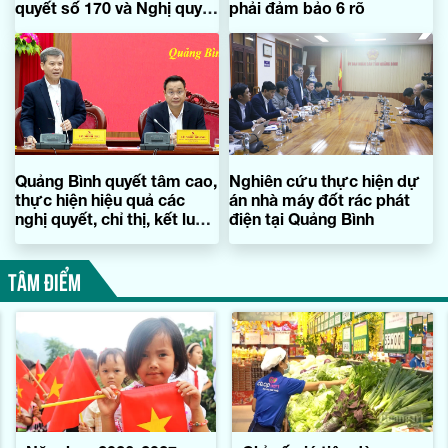
quyết số 170 và Nghị quyết
phải đảm bảo 6 rõ
số 171 của Quốc hội
Quảng Bình quyết tâm cao,
Nghiên cứu thực hiện dự
thực hiện hiệu quả các
án nhà máy đốt rác phát
nghị quyết, chỉ thị, kết luận
điện tại Quảng Bình
của Trung ương
TÂM ĐIỂM