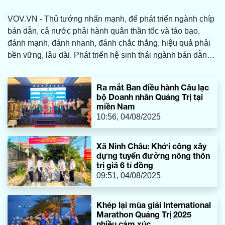
VOV.VN - Thủ tướng nhấn mạnh, để phát triển ngành chíp
bán dẫn, cả nước phải hành quân thần tốc và táo bạo,
đánh mạnh, đánh nhanh, đánh chắc thắng, hiệu quả phải
bền vững, lâu dài. Phát triển hệ sinh thái ngành bán dẫn
bao trùm, toàn diện, đồng bộ, thực chất, hiệu quả, chậm
nhất đến 2027 thiết kế, chế tạo, kiểm thử được một số chíp
Ra mắt Ban điều hành Câu lạc
bán dẫn.
bộ Doanh nhân Quảng Trị tại
miền Nam
10:56, 04/08/2025
Xã Ninh Châu: Khởi công xây
dựng tuyến đường nông thôn
trị giá 6 tỉ đồng
09:51, 04/08/2025
Khép lại mùa giải International
Marathon Quảng Trị 2025
nhiều cảm xúc