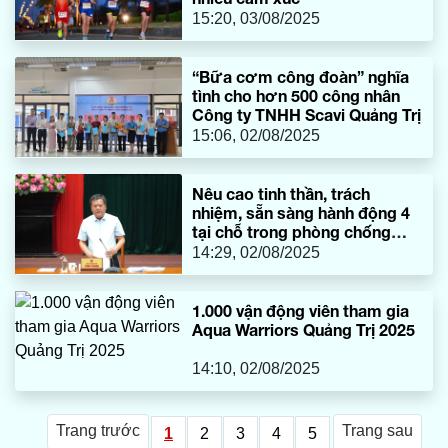
15:20, 03/08/2025
“Bữa cơm công đoàn” nghĩa
tình cho hơn 500 công nhân
Công ty TNHH Scavi Quảng Trị
15:06, 02/08/2025
Nêu cao tinh thần, trách
nhiệm, sẵn sàng hành động 4
tại chỗ trong phòng chống
thiên tai
14:29, 02/08/2025
1.000 vận động viên tham gia
Aqua Warriors Quảng Trị 2025
14:10, 02/08/2025
Trang trước
Trang sau
1
2
3
4
5