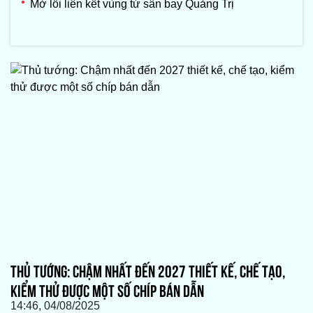
Mở lối liên kết vùng từ sân bay Quảng Trị
THỦ TƯỚNG: CHẬM NHẤT ĐẾN 2027 THIẾT KẾ, CHẾ TẠO,
KIỂM THỬ ĐƯỢC MỘT SỐ CHÍP BÁN DẪN
14:46, 04/08/2025