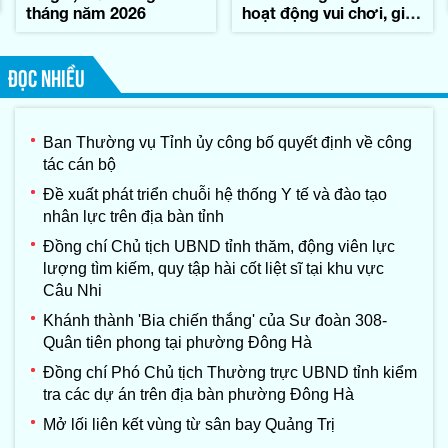
tháng năm 2026
hoạt động vui chơi, giải
trí trong những ngày
Quốc tang đồng chí
Xay-xổm-phon Phôm-
ĐỌC NHIỀU
vi-hản, Chủ tịch Quốc
hội nước
CHDCND Lào
Ban Thường vụ Tỉnh ủy công bố quyết định về công
tác cán bộ
Đề xuất phát triển chuỗi hệ thống Y tế và đào tạo
nhân lực trên địa bàn tỉnh
Đồng chí Chủ tịch UBND tỉnh thăm, động viên lực
lượng tìm kiếm, quy tập hài cốt liệt sĩ tại khu vực
Câu Nhi
Khánh thành 'Bia chiến thắng' của Sư đoàn 308-
Quân tiên phong tại phường Đông Hà
Đồng chí Phó Chủ tịch Thường trực UBND tỉnh kiểm
tra các dự án trên địa bàn phường Đông Hà
Mở lối liên kết vùng từ sân bay Quảng Trị