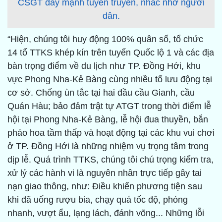
CSGT đẩy mạnh tuyên truyền, nhắc nhở người
dân.
“Hiện, chúng tôi huy động 100% quân số, tổ chức
14 tổ TTKS khép kín trên tuyến Quốc lộ 1 và các địa
bàn trọng điểm về du lịch như TP. Đồng Hới, khu
vực Phong Nha-Kẻ Bàng cùng nhiều tổ lưu động tại
cơ sở. Chống ùn tắc tại hai đầu cầu Gianh, cầu
Quán Hàu; bảo đảm trật tự ATGT trong thời điểm lễ
hội tại Phong Nha-Kẻ Bàng, lễ hội đua thuyền, bắn
pháo hoa tầm thấp và hoạt động tại các khu vui chơi
ở TP. Đồng Hới là những nhiệm vụ trọng tâm trong
dịp lễ. Quá trình TTKS, chúng tôi chú trọng kiểm tra,
xử lý các hành vi là nguyên nhân trực tiếp gây tai
nạn giao thông, như: Điều khiển phương tiện sau
khi đã uống rượu bia, chạy quá tốc độ, phóng
nhanh, vượt ẩu, lạng lách, đánh võng... Những lỗi