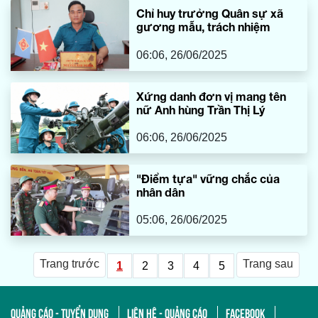
Chỉ huy trưởng Quân sự xã
gương mẫu, trách nhiệm
06:06, 26/06/2025
Xứng danh đơn vị mang tên
nữ Anh hùng Trần Thị Lý
06:06, 26/06/2025
"Điểm tựa" vững chắc của
nhân dân
05:06, 26/06/2025
Trang trước
Trang sau
1
2
3
4
5
QUẢNG CÁO - TUYỂN DỤNG
LIÊN HỆ - QUẢNG CÁO
FACEBOOK