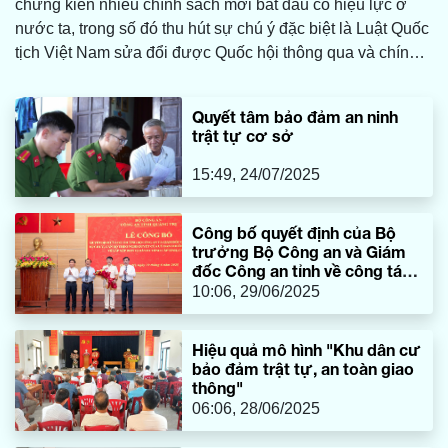
chứng kiến nhiều chính sách mới bắt đầu có hiệu lực ở
nước ta, trong số đó thu hút sự chú ý đặc biệt là Luật Quốc
tịch Việt Nam sửa đổi được Quốc hội thông qua và chính
thức có hiệu lực.
Quyết tâm bảo đảm an ninh
trật tự cơ sở
15:49, 24/07/2025
Công bố quyết định của Bộ
trưởng Bộ Công an và Giám
đốc Công an tỉnh về công tác
cán bộ
10:06, 29/06/2025
Hiệu quả mô hình "Khu dân cư
bảo đảm trật tự, an toàn giao
thông"
06:06, 28/06/2025