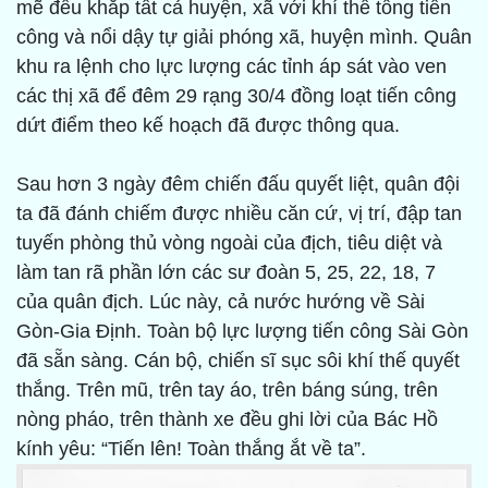
mẽ đều khắp tất cả huyện, xã với khí thế tổng tiến
công và nổi dậy tự giải phóng xã, huyện mình. Quân
khu ra lệnh cho lực lượng các tỉnh áp sát vào ven
các thị xã để đêm 29 rạng 30/4 đồng loạt tiến công
dứt điểm theo kế hoạch đã được thông qua.
Sau hơn 3 ngày đêm chiến đấu quyết liệt, quân đội
ta đã đánh chiếm được nhiều căn cứ, vị trí, đập tan
tuyến phòng thủ vòng ngoài của địch, tiêu diệt và
làm tan rã phần lớn các sư đoàn 5, 25, 22, 18, 7
của quân địch. Lúc này, cả nước hướng về Sài
Gòn-Gia Định. Toàn bộ lực lượng tiến công Sài Gòn
đã sẵn sàng. Cán bộ, chiến sĩ sục sôi khí thế quyết
thắng. Trên mũ, trên tay áo, trên báng súng, trên
nòng pháo, trên thành xe đều ghi lời của Bác Hồ
kính yêu: “Tiến lên! Toàn thắng ắt về ta”.