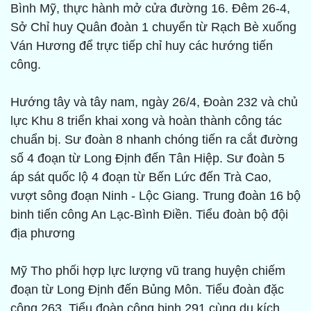
Bình Mỹ, thực hành mở cửa đường 16. Ðêm 26-4,
Sở Chỉ huy Quân đoàn 1 chuyển từ Rạch Bè xuống
Ván Hương để trực tiếp chỉ huy các hướng tiến
công.
Hướng tây và tây nam, ngày 26/4, Ðoàn 232 và chủ
lực Khu 8 triển khai xong và hoàn thành công tác
chuẩn bị. Sư đoàn 8 nhanh chóng tiến ra cắt đường
số 4 đoạn từ Long Ðịnh đến Tân Hiệp. Sư đoàn 5
áp sát quốc lộ 4 đoạn từ Bến Lức đến Trà Cao,
vượt sông đoạn Ninh - Lộc Giang. Trung đoàn 16 bộ
binh tiến công An Lạc-Bình Ðiền. Tiểu đoàn bộ đội
địa phương
Mỹ Tho phối hợp lực lượng vũ trang huyện chiếm
đoạn từ Long Ðịnh đến Bủng Môn. Tiểu đoàn đặc
công 263, Tiểu đoàn công binh 291 cùng du kích