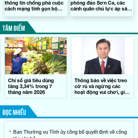
thông tin chống phá cuộc
phóng đảo Sơn Ca, các
cách mạng tinh gọn bộ
cánh quân chủ lực áp sát
máy
Sài Gòn-Gia Định trên năm
hướng
TÂM ĐIỂM
Chỉ số giá tiêu dùng
Thông báo về việc treo
tăng 3,34% trong 7
cờ rủ và ngừng các
tháng năm 2026
hoạt động vui chơi, giải
trí trong những ngày
Quốc tang đồng chí
Xay-xổm-phon Phôm-
ĐỌC NHIỀU
vi-hản, Chủ tịch Quốc
hội nước
CHDCND Lào
Ban Thường vụ Tỉnh ủy công bố quyết định về công