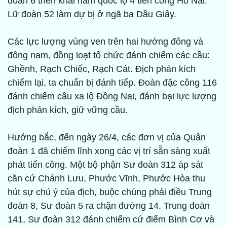
đoàn 6 triển khai nam quốc lộ 4 tiến công Hố Nai.
Lữ đoàn 52 làm dự bị ở ngã ba Dầu Giây.
Các lực lượng vùng ven trên hai hướng đông và
đông nam, đồng loạt tổ chức đánh chiếm các cầu:
Ghềnh, Rạch Chiếc, Rạch Cát. Ðịch phản kích
chiếm lại, ta chuẩn bị đánh tiếp. Ðoàn đặc công 116
đánh chiếm cầu xa lộ Ðồng Nai, đánh bại lực lượng
địch phản kích, giữ vững cầu.
Hướng bắc, đến ngày 26/4, các đơn vị của Quân
đoàn 1 đã chiếm lĩnh xong các vị trí sẵn sàng xuất
phát tiến công. Một bộ phận Sư đoàn 312 áp sát
căn cứ Chánh Lưu, Phước Vĩnh, Phước Hòa thu
hút sự chú ý của địch, buộc chúng phải điều Trung
đoàn 8, Sư đoàn 5 ra chặn đường 14. Trung đoàn
141, Sư đoàn 312 đánh chiếm cứ điểm Bình Cơ và