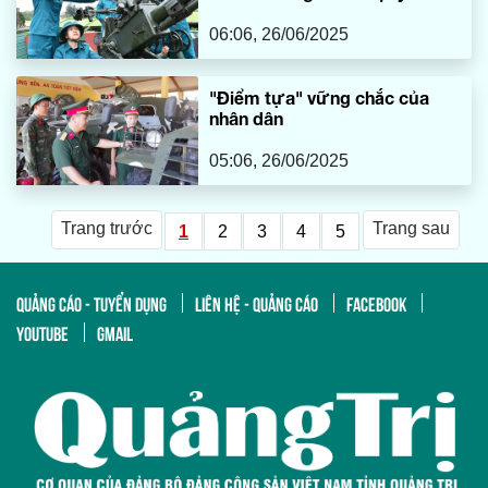
06:06, 26/06/2025
"Điểm tựa" vững chắc của
nhân dân
05:06, 26/06/2025
Trang trước
Trang sau
1
2
3
4
5
QUẢNG CÁO - TUYỂN DỤNG
LIÊN HỆ - QUẢNG CÁO
FACEBOOK
YOUTUBE
GMAIL