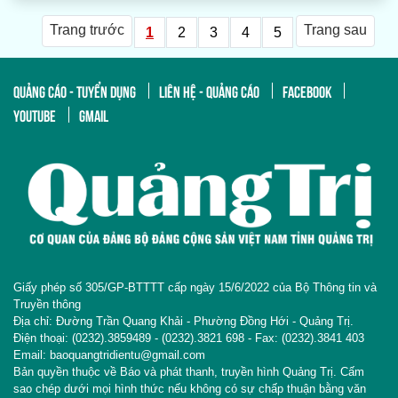
Trang trước
Trang sau
1
2
3
4
5
QUẢNG CÁO - TUYỂN DỤNG
LIÊN HỆ - QUẢNG CÁO
FACEBOOK
YOUTUBE
GMAIL
Giấy phép số 305/GP-BTTTT cấp ngày 15/6/2022 của Bộ Thông tin và
Truyền thông
Địa chỉ: Đường Trần Quang Khải - Phường Đồng Hới - Quảng Trị.
Điện thoại: (0232).3859489 - (0232).3821 698 - Fax: (0232).3841 403
Email: baoquangtridientu@gmail.com
Bản quyền thuộc về Báo và phát thanh, truyền hình Quảng Trị. Cấm
sao chép dưới mọi hình thức nếu không có sự chấp thuận bằng văn