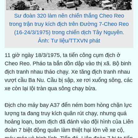
Sư đoàn 320 làm nên chiến thắng Cheo Reo
trong trận truy kích địch trên Đường 7-Cheo Reo
(16-24/3/1975) trong chiến dịch Tây Nguyên.
Ảnh: Tư liệu/TTXVN phát
11 giờ ngày 18/3/1975, ta tiến công cụm địch ở
Cheo Reo. Pháo ta bắn dồn dập vào thị xã. Bộ binh
địch tranh nhau tháo chạy. Xe tăng địch tranh nhau
vượt cầu Ba Nu. Cầu bị sập, xe rơi xuống sông, các
xe còn lại lội tràn qua sông chạy bừa.
Địch cho máy bay A37 đến ném bom hòng chặn lực
lượng ta đang truy kích quân rút chạy, nhưng quá
hoảng loạn, bom địch đã đánh vào đội hình của Liên
đoàn 7 biệt động quân làm thiệt hại lớn về xe cộ,