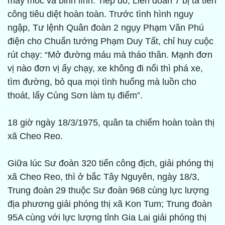
máy móc và binh lính. Tiếp đó, Liên đoàn 7 bị ta tiến
công tiêu diệt hoàn toàn. Trước tình hình nguy
ngập, Tư lệnh Quân đoàn 2 ngụy Phạm Văn Phú
điện cho Chuẩn tướng Phạm Duy Tất, chỉ huy cuộc
rút chạy: “Mở đường máu mà tháo thân. Mạnh đơn
vị nào đơn vị ấy chạy, xe không đi nổi thì phá xe,
tìm đường, bỏ qua mọi tình huống mà luồn cho
thoát, lấy Củng Sơn làm tụ điểm”.
18 giờ ngày 18/3/1975, quân ta chiếm hoàn toàn thị
xã Cheo Reo.
Giữa lúc Sư đoàn 320 tiến công địch, giải phóng thị
xã Cheo Reo, thì ở bắc Tây Nguyên, ngày 18/3,
Trung đoàn 29 thuộc Sư đoàn 968 cùng lực lượng
địa phương giải phóng thị xã Kon Tum; Trung đoàn
95A cùng với lực lượng tỉnh Gia Lai giải phóng thị