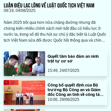
LUẬN ĐIỆU LẠC LÕNG VỀ LUẬT QUỐC TỊCH VIỆT NAM
09:19, 04/08/2025
Năm 2025 trôi qua hơn nửa chặng đường nhưng đã
chứng kiến nhiều chính sách mới bắt đầu có hiệu lực ở
nước ta, trong số đó thu hút sự chú ý đặc biệt là Luật Quốc
tịch Việt Nam sửa đổi được Quốc hội thông qua và chính
thức có hiệu lực.
Quyết tâm bảo đảm an ninh
trật tự cơ sở
15:49, 24/07/2025
Công bố quyết định của Bộ
trưởng Bộ Công an và Giám
đốc Công an tỉnh về công tác
cán bộ
10:06, 29/06/2025