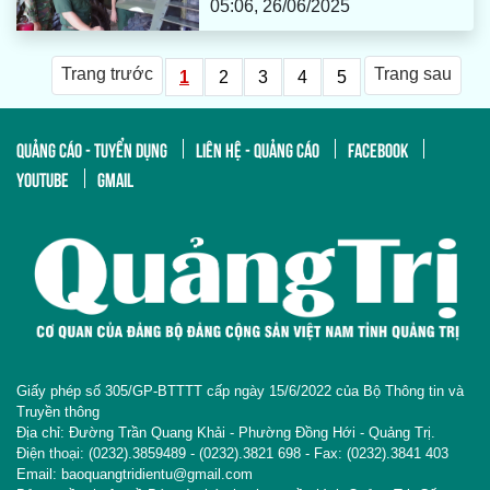
05:06, 26/06/2025
Trang trước
Trang sau
1
2
3
4
5
QUẢNG CÁO - TUYỂN DỤNG
LIÊN HỆ - QUẢNG CÁO
FACEBOOK
YOUTUBE
GMAIL
Giấy phép số 305/GP-BTTTT cấp ngày 15/6/2022 của Bộ Thông tin và
Truyền thông
Địa chỉ: Đường Trần Quang Khải - Phường Đồng Hới - Quảng Trị.
Điện thoại: (0232).3859489 - (0232).3821 698 - Fax: (0232).3841 403
Email: baoquangtridientu@gmail.com