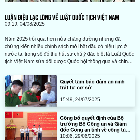
LUẬN ĐIỆU LẠC LÕNG VỀ LUẬT QUỐC TỊCH VIỆT NAM
09:19, 04/08/2025
Năm 2025 trôi qua hơn nửa chặng đường nhưng đã
chứng kiến nhiều chính sách mới bắt đầu có hiệu lực ở
nước ta, trong số đó thu hút sự chú ý đặc biệt là Luật Quốc
tịch Việt Nam sửa đổi được Quốc hội thông qua và chính
thức có hiệu lực.
Quyết tâm bảo đảm an ninh
trật tự cơ sở
15:49, 24/07/2025
Công bố quyết định của Bộ
trưởng Bộ Công an và Giám
đốc Công an tỉnh về công tác
cán bộ
10:06, 29/06/2025